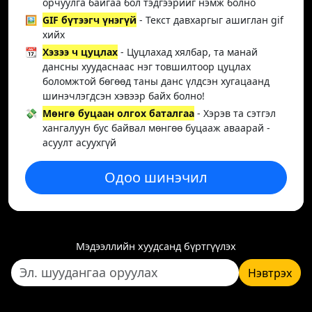
орчуулга байгаа бол тэдгээрийг нэмж болно
🖼️
GIF бүтээгч үнэгүй
- Текст давхаргыг ашиглан gif
хийх
📆
Хэзээ ч цуцлах
- Цуцлахад хялбар, та манай
дансны хуудаснаас нэг товшилтоор цуцлах
боломжтой бөгөөд таны данс үлдсэн хугацаанд
шинэчлэгдсэн хэвээр байх болно!
💸
Мөнгө буцаан олгох баталгаа
- Хэрэв та сэтгэл
хангалуун бус байвал мөнгөө буцааж аваарай -
асуулт асуухгүй
Одоо шинэчил
Мэдээллийн хуудсанд бүртгүүлэх
Нэвтрэх