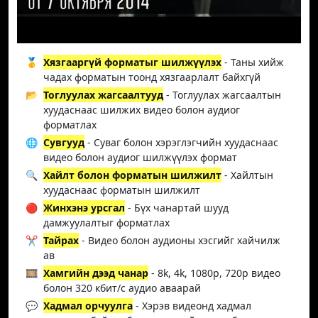
🥇
Хязгааргүй форматыг шилжүүлэх
- Таны хийж
чадах форматын тоонд хязгаарлалт байхгүй
📂
Тоглуулах жагсаалтууд
- Тоглуулах жагсаалтын
хуудаснаас шилжих видео болон аудиог
форматлах
🌐
Сувгууд
- Суваг болон хэрэглэгчийн хуудаснаас
видео болон аудиог шилжүүлэх формат
🔍
Хайлт болон форматын шилжилт
- Хайлтын
хуудаснаас форматын шилжилт
🔴
Жинхэнэ урсгал
- Бүх чанартай шууд
дамжуулалтыг форматлах
✂️
Тайрах
- Видео болон аудионы хэсгийг хайчилж
ав
🎞️
Хамгийн дээд чанар
- 8k, 4k, 1080p, 720p видео
болон 320 кбит/с аудио аваарай
💬
Хадмал орчуулга
- Хэрэв видеонд хадмал