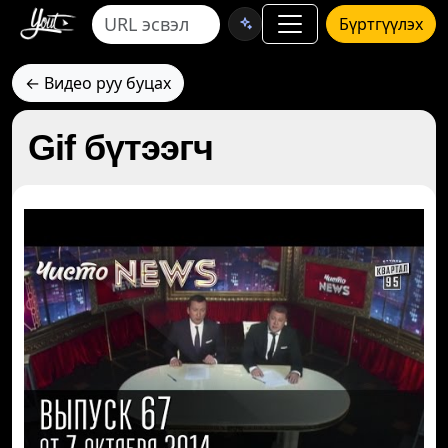
Бүртгүүлэх
← Видео руу буцах
Gif бүтээгч