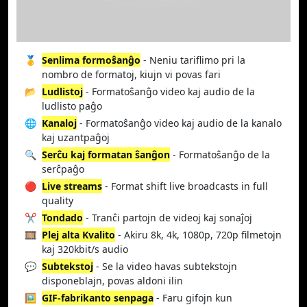
🥇
Senlima formoŝanĝo
- Neniu tariflimo pri la
nombro de formatoj, kiujn vi povas fari
📂
Ludlistoj
- Formatoŝanĝo video kaj audio de la
ludlisto paĝo
🌐
Kanaloj
- Formatoŝanĝo video kaj audio de la kanalo
kaj uzantpaĝoj
🔍
Serĉu kaj formatan ŝanĝon
- Formatoŝanĝo de la
serĉpaĝo
🔴
Live streams
- Format shift live broadcasts in full
quality
✂️
Tondado
- Tranĉi partojn de videoj kaj sonaĵoj
🎞️
Plej alta Kvalito
- Akiru 8k, 4k, 1080p, 720p filmetojn
kaj 320kbit/s audio
💬
Subtekstoj
- Se la video havas subtekstojn
disponeblajn, povas aldoni ilin
🖼️
GIF-fabrikanto senpaga
- Faru gifojn kun