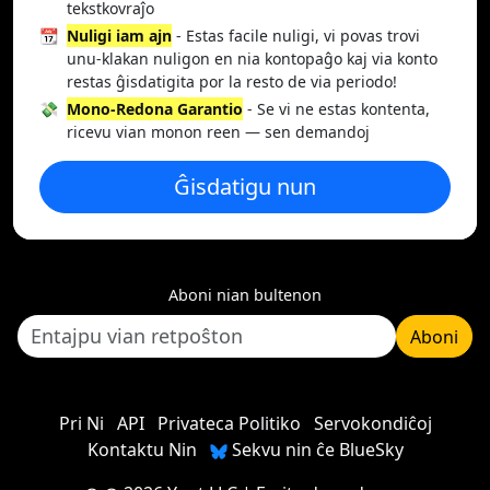
tekstkovraĵo
📆
Nuligi iam ajn
- Estas facile nuligi, vi povas trovi
unu-klakan nuligon en nia kontopaĝo kaj via konto
restas ĝisdatigita por la resto de via periodo!
💸
Mono-Redona Garantio
- Se vi ne estas kontenta,
ricevu vian monon reen — sen demandoj
Ĝisdatigu nun
Aboni nian bultenon
Aboni
Pri Ni
API
Privateca Politiko
Servokondiĉoj
Kontaktu Nin
Sekvu nin ĉe BlueSky