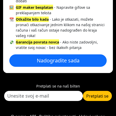
dodati
🖼️
GIF maker besplatan
- Napravite gifove sa
preklapanjem teksta
📆
Otkažite bilo kada
- Lako je otkazati, možete
pronaći otkazivanje jednim klikom na našoj stranici
računa i vaš račun ostaje nadograđen do kraja
vašeg roka!
💸
Garancija povrata novca
- Ako niste zadovoljni,
vratite svoj novac - bez ikakvih pitanja
Nadogradite sada
Pretplati se na naš bilten
Pretplati se