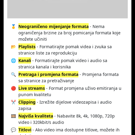
🥇
Neograničeno mijenjanje formata
- Nema
ograničenja brzine za broj pomicanja formata koje
možete učiniti
📂
Playlists
- Formatirajte pomak videa i zvuka sa
stranice liste za reprodukciju
🌐
Kanali
- Formatirajte pomak video i audio sa
stranica kanala i korisnika
🔍
Pretraga i promjena formata
- Promjena formata
sa stranice za pretraživanje
🔴
Live streams
- Format promjena uživo emitiranja u
punom kvalitetu
✂️
Clipping
- Izrežite dijelove videozapisa i audio
zapisa
🎞️
Najviša kvaliteta
- Nabavite 8k, 4k, 1080p, 720p
video i 320kbit/s audio
💬
Titlovi
- Ako video ima dostupne titlove, možete ih