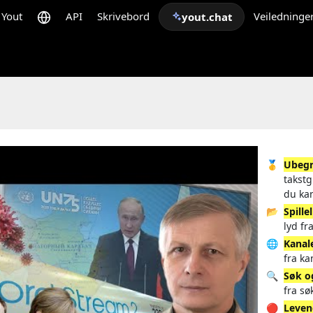
Yout
API
Skrivebord
Veiledninge
yout.chat
🥇
Ubegr
takstg
du ka
📂
Spille
lyd fr
🌐
Kanal
fra ka
🔍
Søk o
fra sø
🔴
Leven