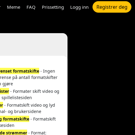
Registrer deg
r
Meme
FAQ
Prissetting
Logg inn
enset formatskifte
- Ingen
rense på antall formatskifter
n gjøre
lister
- Formater skift video og
a spillelistesiden
er
- Formatskift video og lyd
nal- og brukersidene
g formatskifte
- Formatskift
kesiden
de strømmer
- Format: