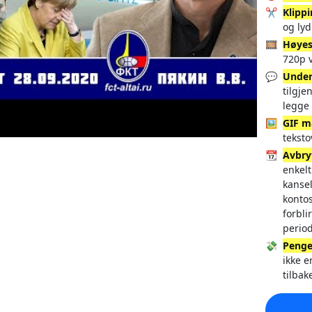
✂️
Klipp
og lyd
🎞️
Høyes
720p v
💬
Under
tilgje
legge 
🖼️
GIF m
tekst
📆
Avbry
enkelt
kansel
konto
forbli
perio
💸
Penge
ikke e
tilbak