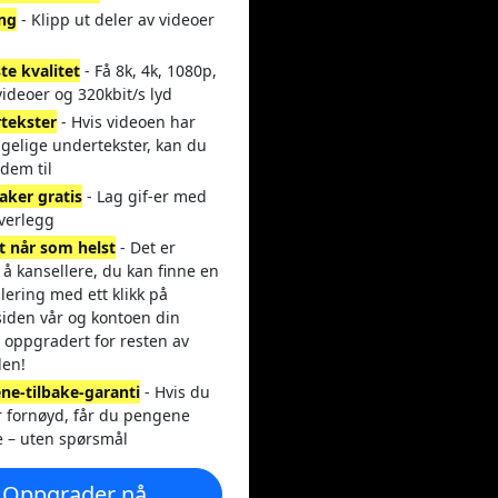
ing
- Klipp ut deler av videoer
te kvalitet
- Få 8k, 4k, 1080p,
ideoer og 320kbit/s lyd
tekster
- Hvis videoen har
ngelige undertekster, kan du
dem til
aker gratis
- Lag gif-er med
overlegg
t når som helst
- Det er
 å kansellere, du kan finne en
lering med ett klikk på
siden vår og kontoen din
r oppgradert for resten av
den!
ne-tilbake-garanti
- Hvis du
r fornøyd, får du pengene
e – uten spørsmål
Oppgrader nå