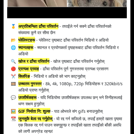
🥇
अप्रतिबन्धित ढाँचा परिवर्तन
- तपाईंले गर्न सक्ने ढाँचा परिवर्तनको
संख्यामा कुनै दर सीमा छैन
📂
प्लेलिस्टहरू
- प्लेलिस्ट पृष्ठबाट ढाँचा परिवर्तन भिडियो र अडियो
🌐
च्यानलहरू
- च्यानल र प्रयोगकर्ता पृष्ठहरूबाट ढाँचा परिवर्तन भिडियो र
अडियो
🔍
खोज र ढाँचा परिवर्तन
- खोज पृष्ठबाट ढाँचा परिवर्तन गर्नुहोस्
🔴
प्रत्यक्ष प्रवाह
- ढाँचा परिवर्तन पूर्ण गुणस्तरमा प्रत्यक्ष प्रसारण
✂️
क्लिपिङ
- भिडियो र अडियो को भाग काट्नुहोस्
🎞️
उच्चतम गुणस्तर
- 8k, 4k, 1080p, 720p भिडियोहरू र 320kbit/s
अडियो प्राप्त गर्नुहोस्
💬
उपशीर्षकहरू
- यदि भिडियोमा उपशीर्षकहरू उपलब्ध छन् भने तिनीहरूलाई
थप्न सक्षम हुनुहोस्
🖼️
GIF निर्माता नि: शुल्क
- पाठ ओभरले संग gifs बनाउनुहोस्
📆
जुनसुकै बेला रद्द गर्नुहोस्
- यो रद्द गर्न सजिलो छ, तपाइँ हाम्रो खाता पृष्ठमा
एक क्लिक रद्द गर्न पाउन सक्नुहुन्छ र तपाइँको खाता तपाइँको बाँकी अवधि
को लागी अपग्रेड रहन्छ!