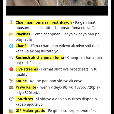
🥇
Chanjman fòma san restriksyon
- Pa gen limit
pousantaj sou kantite chanjman fòma ou ka fè
📂
Playlists
- Fòma chanjman videyo ak odyo nan paj
playlist la
🌐
Chanèl
- Fòma chanjman videyo ak odyo soti nan
kanal la ak paj itilizatè yo
🔍
Rechèch ak chanjman fòma
- Chanjman fòma nan
paj rechèch la
🔴
Live streams
- Format shift live broadcasts in full
quality
✂️
Koupe
- Koupe pati nan videyo ak odyo
🎞️
Pi wo Kalite
- Jwenn videyo 8k, 4k, 1080p, 720p ak
odyo 320kbit/s
💬
Sou-titres
- Si videyo a gen sous-titres disponib
kapab ajoute yo
🖼️
GIF Maker gratis
- Fè gif ak superpozisyon tèks