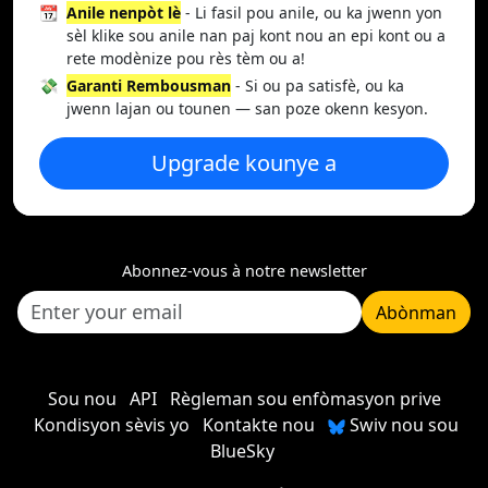
📆
Anile nenpòt lè
- Li fasil pou anile, ou ka jwenn yon
sèl klike sou anile nan paj kont nou an epi kont ou a
rete modènize pou rès tèm ou a!
💸
Garanti Rembousman
- Si ou pa satisfè, ou ka
jwenn lajan ou tounen — san poze okenn kesyon.
Upgrade kounye a
Abonnez-vous à notre newsletter
Abònman
Sou nou
API
Règleman sou enfòmasyon prive
Kondisyon sèvis yo
Kontakte nou
Swiv nou sou
BlueSky