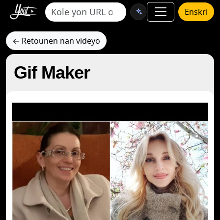
Enskri
← Retounen nan videyo
Gif Maker