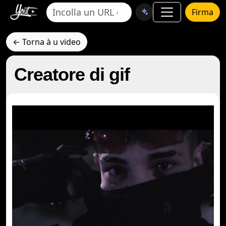
Firma
← Torna à u video
Creatore di gif