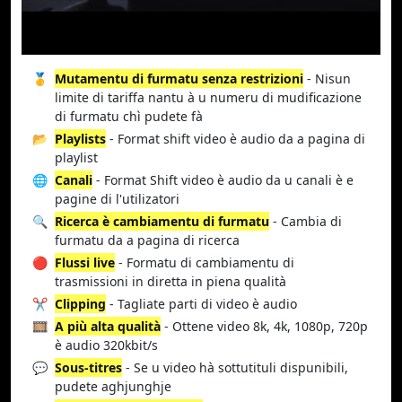
🥇
Mutamentu di furmatu senza restrizioni
- Nisun
limite di tariffa nantu à u numeru di mudificazione
di furmatu chì pudete fà
📂
Playlists
- Format shift video è audio da a pagina di
playlist
🌐
Canali
- Format Shift video è audio da u canali è e
pagine di l'utilizatori
🔍
Ricerca è cambiamentu di furmatu
- Cambia di
furmatu da a pagina di ricerca
🔴
Flussi live
- Formatu di cambiamentu di
trasmissioni in diretta in piena qualità
✂️
Clipping
- Tagliate parti di video è audio
🎞️
A più alta qualità
- Ottene video 8k, 4k, 1080p, 720p
è audio 320kbit/s
💬
Sous-titres
- Se u video hà sottutituli dispunibili,
pudete aghjunghje