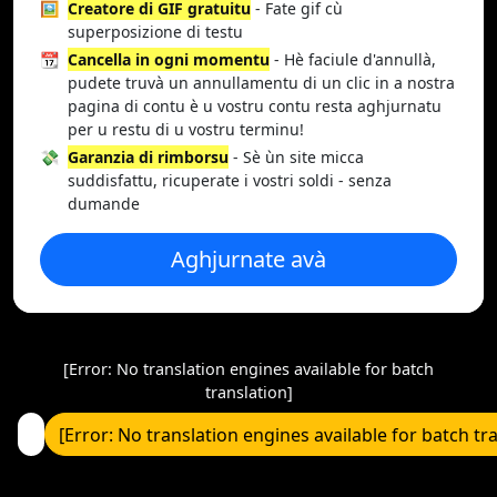
🖼️
Creatore di GIF gratuitu
- Fate gif cù
superposizione di testu
📆
Cancella in ogni momentu
- Hè faciule d'annullà,
pudete truvà un annullamentu di un clic in a nostra
pagina di contu è u vostru contu resta aghjurnatu
per u restu di u vostru terminu!
💸
Garanzia di rimborsu
- Sè ùn site micca
suddisfattu, ricuperate i vostri soldi - senza
dumande
Aghjurnate avà
[Error: No translation engines available for batch
translation]
[Error: No translation engines available for batch tr