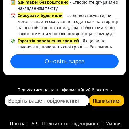
🖼️
GIF maker безкоштовно
- Створюйте gif-файли з
накладанням тексту
📆
Скасувати будь-коли
- Це легко скасувати, ви
можете знайти скасування в один клік на сторінці
нашого облікового запису, і ваш обліковий запис
залишатиметься оновленим до кінця терміну дії!
💸
Гарантія повернення грошей
- Якщо ви не
задоволені, поверніть свої гроші — без питань
Оновіть зараз
Підписатися на наш інформаційний бюлетень
Підписатися
Про нас
API
Політика конфіденційності
Умови