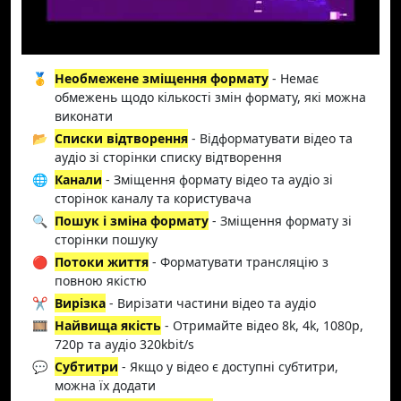
🥇
Необмежене зміщення формату
- Немає
обмежень щодо кількості змін формату, які можна
виконати
📂
Списки відтворення
- Відформатувати відео та
аудіо зі сторінки списку відтворення
🌐
Канали
- Зміщення формату відео та аудіо зі
сторінок каналу та користувача
🔍
Пошук і зміна формату
- Зміщення формату зі
сторінки пошуку
🔴
Потоки життя
- Форматувати трансляцію з
повною якістю
✂️
Вирізка
- Вирізати частини відео та аудіо
🎞️
Найвища якість
- Отримайте відео 8k, 4k, 1080p,
720p та аудіо 320kbit/s
💬
Субтитри
- Якщо у відео є доступні субтитри,
можна їх додати