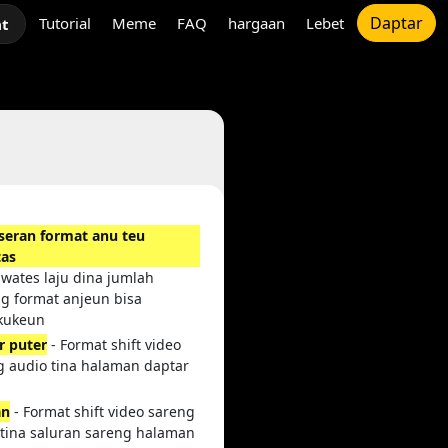
Daptar
Tutorial
Meme
FAQ
hargaan
Lebet
at
seran format anu teu
tas
 wates laju dina jumlah
ng format anjeun bisa
kukeun
r puter
- Format shift video
g audio tina halaman daptar
an
- Format shift video sareng
 tina saluran sareng halaman