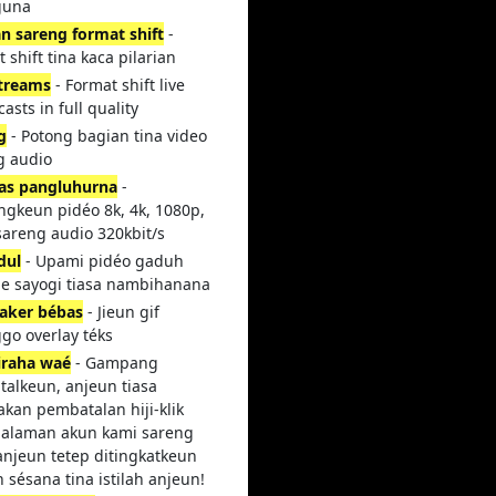
guna
an sareng format shift
-
 shift tina kaca pilarian
streams
- Format shift live
asts in full quality
g
- Potong bagian tina video
g audio
tas pangluhurna
-
ngkeun pidéo 8k, 4k, 1080p,
sareng audio 320kbit/s
dul
- Upami pidéo gaduh
tle sayogi tiasa nambihanana
aker bébas
- Jieun gif
go overlay téks
 iraha waé
- Gampang
talkeun, anjeun tiasa
kan pembatalan hiji-klik
halaman akun kami sareng
anjeun tetep ditingkatkeun
 sésana tina istilah anjeun!