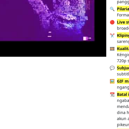
pang
🔍
Pilari
Format
🔴
Live 
broadc
✂️
Klipin
saren
🎞️
Kuali
Kéngi
720p 
💬
Subju
subti
🖼️
GIF m
ngang
📆
Batal
ngaba
menda
dina 
akun 
pikeun