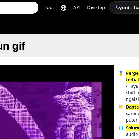
Yout
API
Desktop
yout.ch
n gif
🥇
Perge
terba
- Taya
shifti
ngala
📂
Dapta
saren
puter
🌐
Salur
audio