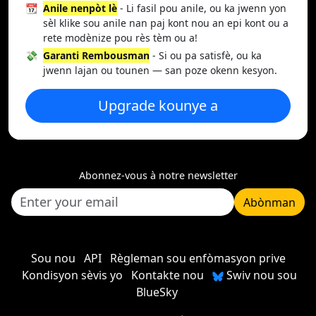
📆
Anile nenpòt lè
- Li fasil pou anile, ou ka jwenn yon
sèl klike sou anile nan paj kont nou an epi kont ou a
rete modènize pou rès tèm ou a!
💸
Garanti Rembousman
- Si ou pa satisfè, ou ka
jwenn lajan ou tounen — san poze okenn kesyon.
Upgrade kounye a
Abonnez-vous à notre newsletter
Abònman
Sou nou
API
Règleman sou enfòmasyon prive
Kondisyon sèvis yo
Kontakte nou
Swiv nou sou
BlueSky