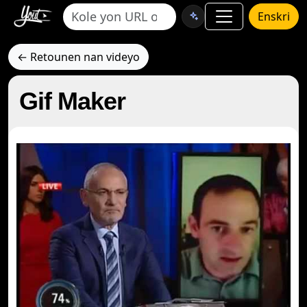
Enskri
← Retounen nan videyo
Gif Maker