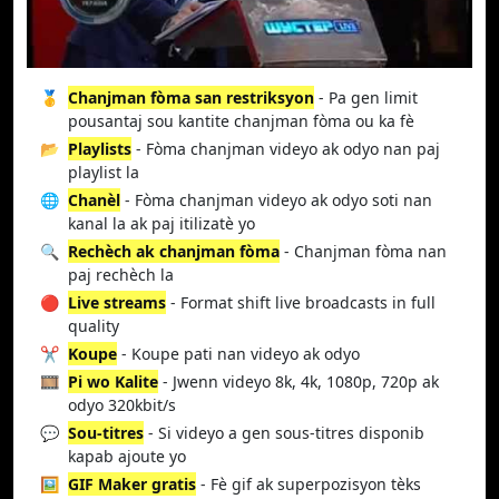
🥇
Chanjman fòma san restriksyon
- Pa gen limit
pousantaj sou kantite chanjman fòma ou ka fè
📂
Playlists
- Fòma chanjman videyo ak odyo nan paj
playlist la
🌐
Chanèl
- Fòma chanjman videyo ak odyo soti nan
kanal la ak paj itilizatè yo
🔍
Rechèch ak chanjman fòma
- Chanjman fòma nan
paj rechèch la
🔴
Live streams
- Format shift live broadcasts in full
quality
✂️
Koupe
- Koupe pati nan videyo ak odyo
🎞️
Pi wo Kalite
- Jwenn videyo 8k, 4k, 1080p, 720p ak
odyo 320kbit/s
💬
Sou-titres
- Si videyo a gen sous-titres disponib
kapab ajoute yo
🖼️
GIF Maker gratis
- Fè gif ak superpozisyon tèks