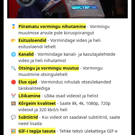
🥇
Piiramatu vormingu nihutamine
- Vormingu
muutmise arvule pole kiiruspiirangut
📂
Esitusloendid
- Vormindage video ja heli
esitusloendi lehelt
🌐
Kanalid
- Vormindage kanali- ja kasutajalehtede
video ja heli nihutamist
🔍
Otsingu ja vormingu muutus
- Vormingu
muutmine otsingulehelt
🔴
Elus ojad
- Vormindus nihutab otseülekanded
täiskvaliteediga
✂️
Lõikamine
- Lõika osad videost ja helist
🎞️
Kõrgeim kvaliteet
- Saate 8k, 4k, 1080p, 720p
videoid ja 320 kbit/s heli
💬
Subtiitrid
- Kui videol on saadaval subtiitrid, saate
need lisada
🖼️
GIF-i tegija tasuta
- Tehke teksti ülekattega GIF-e