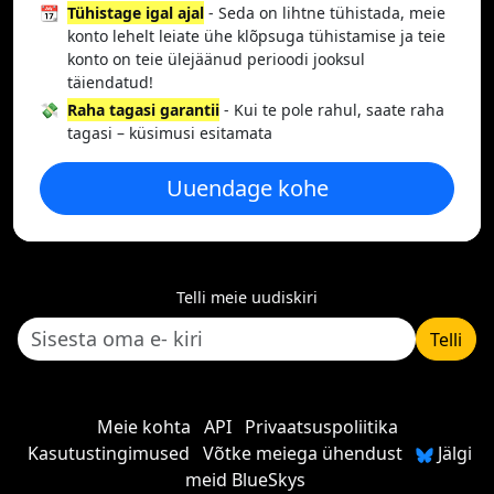
📆
Tühistage igal ajal
- Seda on lihtne tühistada, meie
konto lehelt leiate ühe klõpsuga tühistamise ja teie
konto on teie ülejäänud perioodi jooksul
täiendatud!
💸
Raha tagasi garantii
- Kui te pole rahul, saate raha
tagasi – küsimusi esitamata
Uuendage kohe
Telli meie uudiskiri
Telli
Meie kohta
API
Privaatsuspoliitika
Kasutustingimused
Võtke meiega ühendust
Jälgi
meid BlueSkys