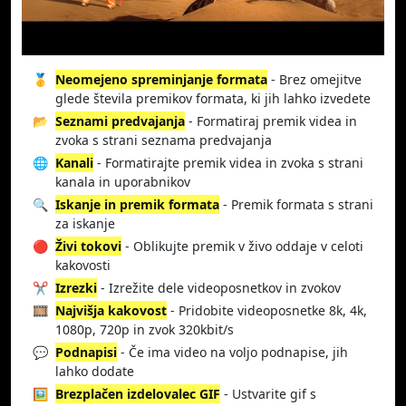
🥇
Neomejeno spreminjanje formata
- Brez omejitve
glede števila premikov formata, ki jih lahko izvedete
📂
Seznami predvajanja
- Formatiraj premik videa in
zvoka s strani seznama predvajanja
🌐
Kanali
- Formatirajte premik videa in zvoka s strani
kanala in uporabnikov
🔍
Iskanje in premik formata
- Premik formata s strani
za iskanje
🔴
Živi tokovi
- Oblikujte premik v živo oddaje v celoti
kakovosti
✂️
Izrezki
- Izrežite dele videoposnetkov in zvokov
🎞️
Najvišja kakovost
- Pridobite videoposnetke 8k, 4k,
1080p, 720p in zvok 320kbit/s
💬
Podnapisi
- Če ima video na voljo podnapise, jih
lahko dodate
🖼️
Brezplačen izdelovalec GIF
- Ustvarite gif s