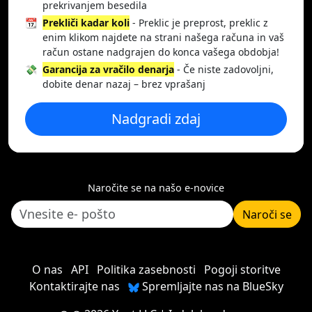
prekrivanjem besedila
📆
Prekliči kadar koli
- Preklic je preprost, preklic z
enim klikom najdete na strani našega računa in vaš
račun ostane nadgrajen do konca vašega obdobja!
💸
Garancija za vračilo denarja
- Če niste zadovoljni,
dobite denar nazaj – brez vprašanj
Nadgradi zdaj
Naročite se na našo e-novice
Naroči se
O nas
API
Politika zasebnosti
Pogoji storitve
Kontaktirajte nas
Spremljajte nas na BlueSky