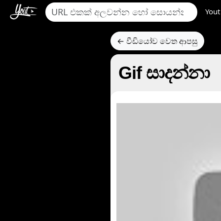
Yout
← වීඩියෝව වෙත ආපසු
Gif සාදන්නා