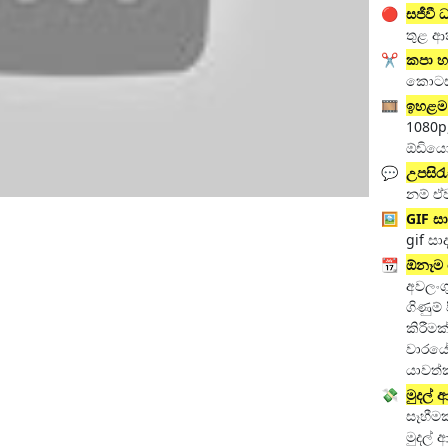
🔴
සජීවී 
තුළ ආ
✂️
කපා හ
කොටස
🎞️
ඉහළම
1080p
ඕඩියෝ
💬
උපසිරැ
නම් ඒව
🖼️
GIF ස
gif සා
📆
ඕනෑම 
අවලංග
ගිණුම්
කිරීම
වාරයේ
යාවත්
💸
මුදල්
සෑහීම
මුදල් 