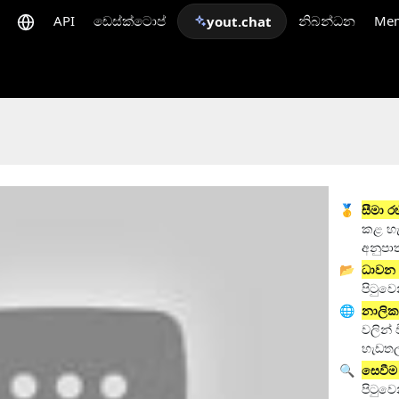
API
ඩෙස්ක්ටොප්
නිබන්ධන
Me
yout.chat
🥇
සීමා ර
කළ හැ
අනුපා
📂
ධාවන ල
පිටුවෙ
🌐
නාලික
වලින් ව
හැඩතල
🔍
සෙවීම
පිටුව