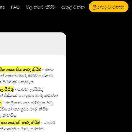
ලියාපදිංචි වන්න
me
FAQ
මිල නියම කිරීම
ඇතුල් වන්න
හිත ආකෘතිය මාරු කිරීම
- ඔබට
කි ආකෘති මාරු කිරීම් ගණනට
ත සීමාවක් නොමැත
ැයිස්තු
- ධාවන ලැයිස්තු
න් වීඩියෝ සහ ශ්‍රව්‍ය මාරු කරන්න
ා
- නාලිකාව සහ පරිශීලක පිටු
ීඩියෝ සහ ශ්‍රව්‍ය මාරු කිරීම
 ගැන්වීම
 සහ ආකෘති මාරු කිරීම
- සෙවුම්
ෙන් ආකෘතිය මාරු කරන්න