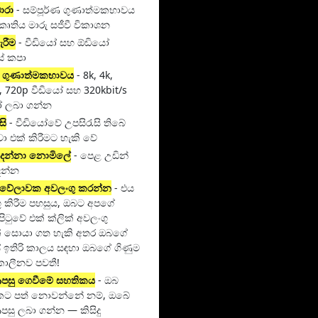
ධාරා
- සම්පූර්ණ ගුණාත්මකභාවය
කෘතිය මාරු සජීවී විකාශන
ැරීම
- වීඩියෝ සහ ඕඩියෝ
් කපා
 ගුණාත්මකභාවය
- 8k, 4k,
, 720p වීඩියෝ සහ 320kbit/s
 ලබා ගන්න
සි
- වීඩියෝවේ උපසිරැසි තිබේ
ා එක් කිරීමට හැකි වේ
ාදන්නා නොමිලේ
- පෙළ උඩින්
දන්න
වේලාවක අවලංගු කරන්න
- එය
ු කිරීම පහසුය, ඔබට අපගේ
 පිටුවේ එක් ක්ලික් අවලංගු
ක් සොයා ගත හැකි අතර ඔබගේ
 ඉතිරි කාලය සඳහා ඔබගේ ගිණුම
කාලීනව පවතී!
 ආපසු ගෙවීමේ සහතිකය
- ඔබ
කට පත් නොවන්නේ නම්, ඔබේ
ආපසු ලබා ගන්න — කිසිදු