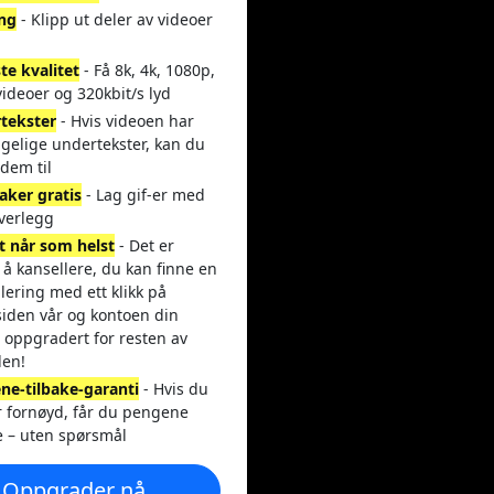
ing
- Klipp ut deler av videoer
te kvalitet
- Få 8k, 4k, 1080p,
ideoer og 320kbit/s lyd
tekster
- Hvis videoen har
ngelige undertekster, kan du
dem til
aker gratis
- Lag gif-er med
overlegg
t når som helst
- Det er
 å kansellere, du kan finne en
lering med ett klikk på
siden vår og kontoen din
r oppgradert for resten av
den!
ne-tilbake-garanti
- Hvis du
r fornøyd, får du pengene
e – uten spørsmål
Oppgrader nå