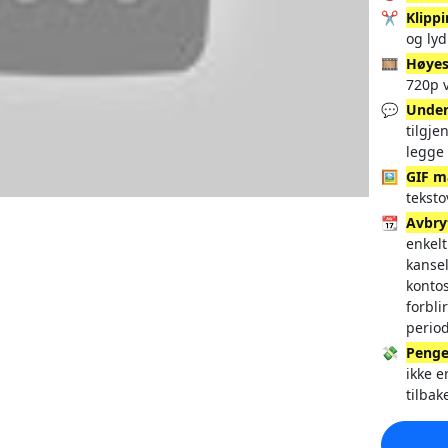
✂️
Klipp
og lyd
🎞️
Høyes
720p v
💬
Under
tilgje
legge 
🖼️
GIF m
tekst
📆
Avbry
enkelt
kansel
konto
forbli
perio
💸
Penge
ikke e
tilbak