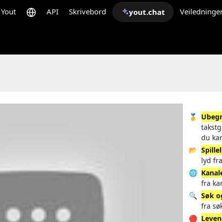
Yout
API
Skrivebord
Veiledninge
yout.chat
🥇
Ubegr
takstg
du ka
📂
Spille
lyd fr
🌐
Kanal
fra ka
🔍
Søk o
fra sø
🔴
Leven