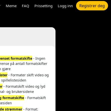
Registrer deg
r
Meme
FAQ
Prissetting
Logg inn
enset formatskifte
- Ingen
rense på antall formatskifter
n gjøre
lister
- Formater skift video og
a spillelistesiden
er
- Formatskift video og lyd
nal- og brukersidene
g formatskifte
- Formatskift
kesiden
de strømmer
- Format: