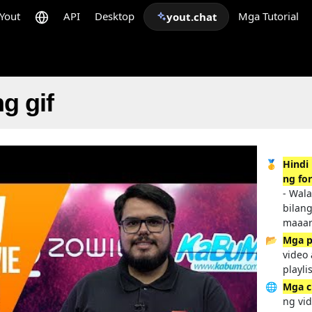
Yout
API
Desktop
Mga Tutorial
yout.chat
g gif
🥇
Hindi 
ng fo
- Wala
bilang
maaar
📂
Mga p
video
playli
🌐
Mga c
ng vi