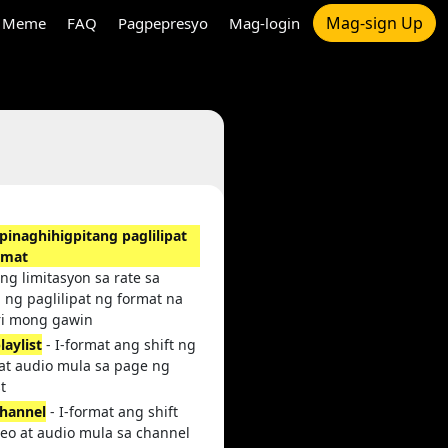
Mag-sign Up
Meme
FAQ
Pagpepresyo
Mag-login
pinaghihigpitang paglilipat
rmat
ng limitasyon sa rate sa
 ng paglilipat ng format na
i mong gawin
laylist
- I-format ang shift ng
 at audio mula sa page ng
st
hannel
- I-format ang shift
deo at audio mula sa channel