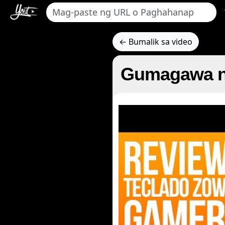
← Bumalik sa video
Gumagawa n