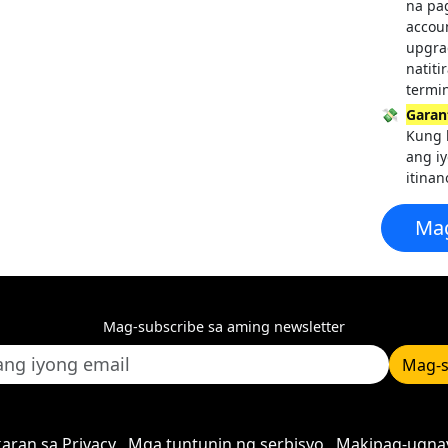
na pa
accou
upgra
natit
termi
💸
Garan
Kung h
ang i
itina
Ma
Mag-subscribe sa aming newsletter
Mag-s
aran sa Privacy
Mga tuntunin ng serbisyo
Makipag-ugna