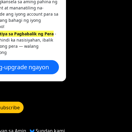
gkansela sa aming pahina ng
nt at mananatiling na-
de ang iyong account para sa
irang bahagi ng iyong
no!
tiya sa Pagbabalik ng Pera
-
indi ka nasisiyahan, ibalik
yong pera — walang
nong
g-upgrade ngayon
ubscribe
yan sa Amin
Sundan kami