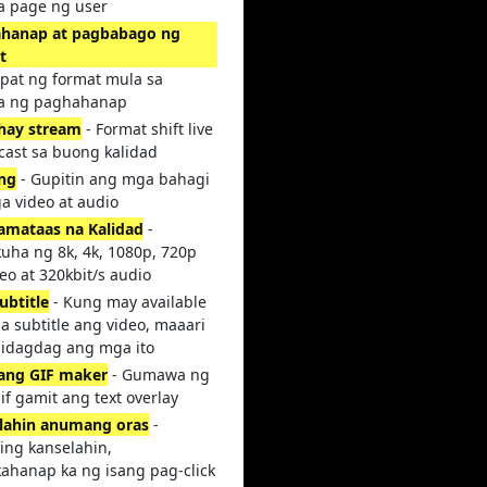
a page ng user
hanap at pagbabago ng
t
ipat ng format mula sa
a ng paghahanap
hay stream
- Format shift live
cast sa buong kalidad
ing
- Gupitin ang mga bahagi
a video at audio
amataas na Kalidad
-
uha ng 8k, 4k, 1080p, 720p
eo at 320kbit/s audio
ubtitle
- Kung may available
a subtitle ang video, maaari
idagdag ang mga ito
 ang GIF maker
- Gumawa ng
f gamit ang text overlay
lahin anumang oras
-
ing kanselahin,
ahanap ka ng isang pag-click