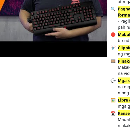
at mg
🔍
Pagha
forma
- Pagl
pahin
🔴
Mabu
broad
✂️
Clipp
ng mg
🎞️
Pinak
Makak
na vid
💬
Mga s
na mg
mong 
🖼️
Libre
mga gi
📆
Kanse
Madal
makak