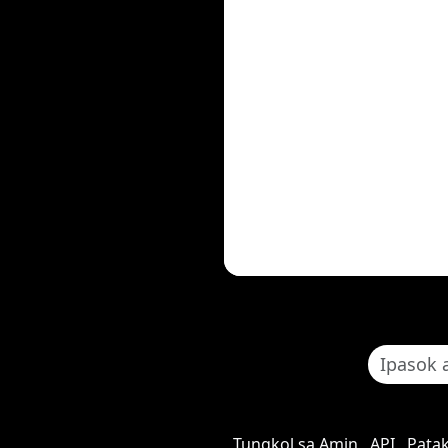
Tungkol sa Amin
API
Patak