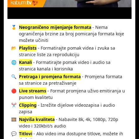
🥇
Neograničeno mijenjanje formata
- Nema
ograničenja brzine za broj pomicanja formata koje
možete učiniti
📂
Playlists
- Formatirajte pomak videa i zvuka sa
stranice liste za reprodukciju
🌐
Kanali
- Formatirajte pomak video i audio sa
stranica kanala i korisnika
🔍
Pretraga i promjena formata
- Promjena formata
sa stranice za pretraživanje
🔴
Live streams
- Format promjena uživo emitiranja u
punom kvalitetu
✂️
Clipping
- Izrežite dijelove videozapisa i audio
zapisa
🎞️
Najviša kvaliteta
- Nabavite 8k, 4k, 1080p, 720p
video i 320kbit/s audio
💬
Titlovi
- Ako video ima dostupne titlove, možete ih