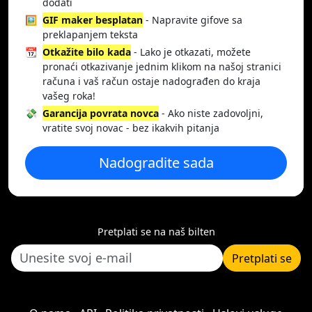
dodati
🖼️
GIF maker besplatan
- Napravite gifove sa
preklapanjem teksta
📆
Otkažite bilo kada
- Lako je otkazati, možete
pronaći otkazivanje jednim klikom na našoj stranici
računa i vaš račun ostaje nadograđen do kraja
vašeg roka!
💸
Garancija povrata novca
- Ako niste zadovoljni,
vratite svoj novac - bez ikakvih pitanja
Nadogradite sada
Pretplati se na naš bilten
Pretplati se