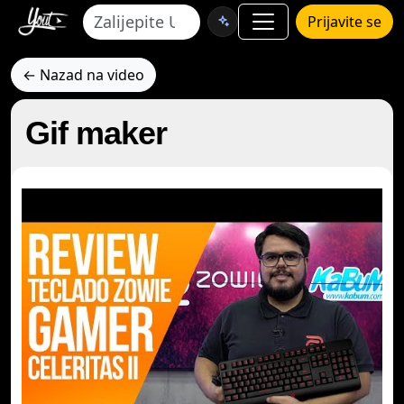
Prijavite se
← Nazad na video
Gif maker