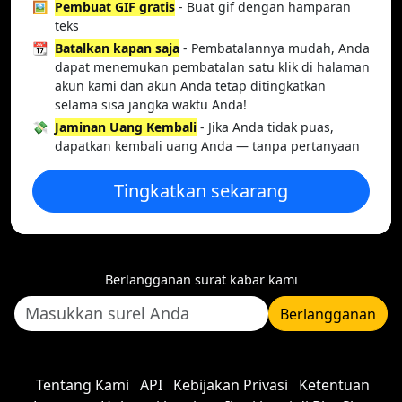
🖼️
Pembuat GIF gratis
- Buat gif dengan hamparan
teks
📆
Batalkan kapan saja
- Pembatalannya mudah, Anda
dapat menemukan pembatalan satu klik di halaman
akun kami dan akun Anda tetap ditingkatkan
selama sisa jangka waktu Anda!
💸
Jaminan Uang Kembali
- Jika Anda tidak puas,
dapatkan kembali uang Anda — tanpa pertanyaan
Tingkatkan sekarang
Berlangganan surat kabar kami
Berlangganan
Tentang Kami
API
Kebijakan Privasi
Ketentuan