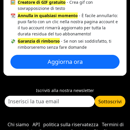
🖼️
Creatore di GIF gratuito
- Crea gif con
sovrapposizione di testo
📆
Annulla in qualsiasi momento
- È facile annullarlo:
puoi farlo con un clic nella nostra pagina account e
il tuo account rimarrà aggiornato per tutta la
durata residua del tuo abbonamento!
💸
Garanzia di rimborso
- Se non sei soddisfatto, ti
rimborseremo senza fare domande
Aggiorna ora
Iscriviti alla nostra newsletter
Sottoscrivi
Chi siamo
API
politica sulla riservatezza
Termini di