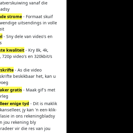
atverskuiwing vanaf die
ladsy
de strome
- Formaat skuif
wendige uitsendings in volle
eit
el
- Sny dele van video's en
s
te kwaliteit
- Kry 8k, 4k,
 720p video's en 320kbit/s
skrifte
- As die video
krifte beskikbaar het, kan u
yvoeg
aker gratis
- Maak gif's met
orleg
lleer enige tyd
- Dit is maklik
kanselleer, jy kan 'n een-klik-
lasie in ons rekeningbladsy
n jou rekening bly
adeer vir die res van jou