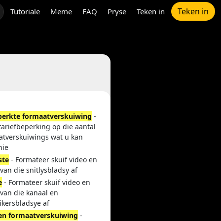
Teken in
Tutoriale
Meme
FAQ
Pryse
Teken in
erkte formaatverskuiwing
-
ariefbeperking op die aantal
atverskuiwings wat u kan
nie
ste
- Formateer skuif video en
van die snitlysbladsy af
e
- Formateer skuif video en
 van die kanaal en
ikersbladsye af
en formaatverskuiwing
-