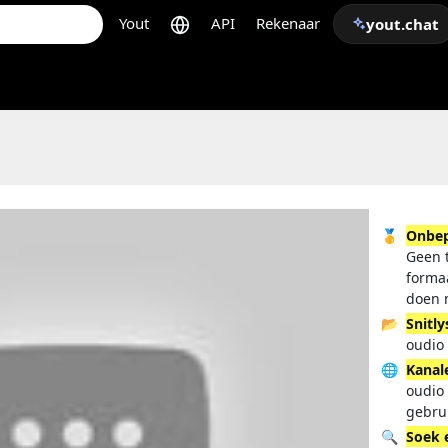
Yout
API
Rekenaar
yout.chat
🥇
Onbep
Geen t
forma
doen 
📂
Snitly
oudio 
🌐
Kanal
oudio
gebru
🔍
Soek 