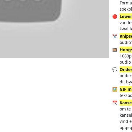
Forma
soekb
🔴
Lewen
van le
kwalit
✂️
Knips
oudio'
🎞️
Hoogs
1080p,
oudio
💬
Onder
onders
dit b
🖼️
GIF m
tekso
📆
Kanse
om te 
kansel
vind e
opgegr