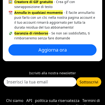
🖼️
Creatore di GIF gratuito
- Crea gif con
sovrapposizione di testo
📆
Annulla in qualsiasi momento
- È facile annullarlo:
puoi farlo con un clic nella nostra pagina account e
il tuo account rimarrà aggiornato per tutta la
durata residua del tuo abbonamento!
💸
Garanzia di rimborso
- Se non sei soddisfatto, ti
rimborseremo senza fare domande
Aggiorna ora
Iscriviti alla nostra newsletter
Sottoscrivi
Chi siamo
API
politica sulla riservatezza
Termini di