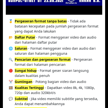
🥇
Pergeseran format tanpa batas
- Tidak ada
batasan kecepatan pada jumlah pergeseran format
yang dapat Anda lakukan
📂
Daftar Putar
- Format menggeser video dan audio
dari halaman daftar putar
🌐
Saluran
- Format menggeser video dan audio dari
saluran dan halaman pengguna
🔍
Pencarian dan pergeseran format
- Pergeseran
format dari halaman pencarian
🔴
Sungai hidup
- Format geser siaran langsung
dalam kualitas penuh
✂️
Guntingan
- Potong bagian video dan audio
🎞️
Kualitas Tertinggi
- Dapatkan video 8k, 4k, 1080p,
720p dan audio 320kbit/s
💬
Subtitel
- Jika video memiliki subtitle yang tersedia,
Anda dapat menambahkannya