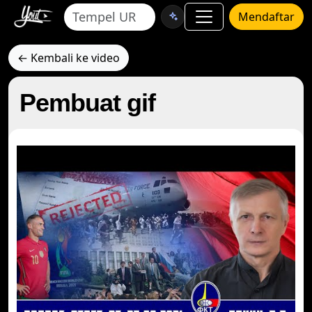
Mendaftar
← Kembali ke video
Pembuat gif