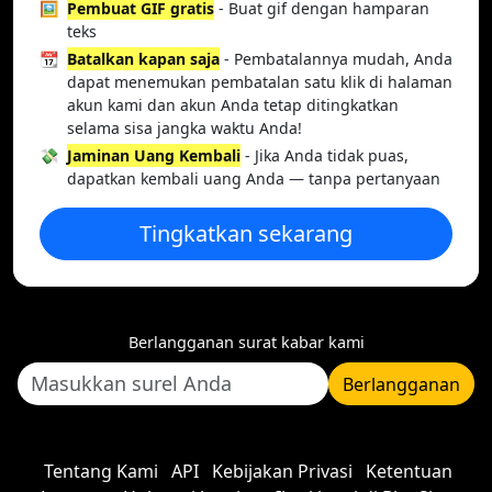
🖼️
Pembuat GIF gratis
- Buat gif dengan hamparan
teks
📆
Batalkan kapan saja
- Pembatalannya mudah, Anda
dapat menemukan pembatalan satu klik di halaman
akun kami dan akun Anda tetap ditingkatkan
selama sisa jangka waktu Anda!
💸
Jaminan Uang Kembali
- Jika Anda tidak puas,
dapatkan kembali uang Anda — tanpa pertanyaan
Tingkatkan sekarang
Berlangganan surat kabar kami
Berlangganan
Tentang Kami
API
Kebijakan Privasi
Ketentuan