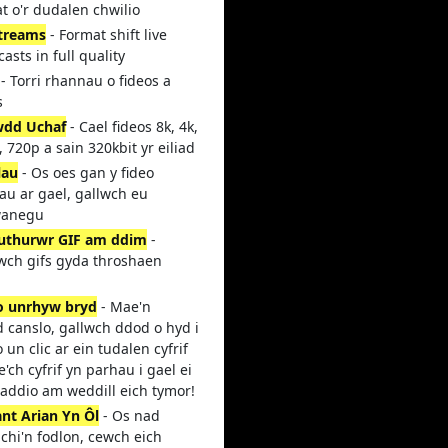
t o'r dudalen chwilio
streams
- Format shift live
asts in full quality
- Torri rhannau o fideos a
s
dd Uchaf
- Cael fideos 8k, 4k,
 720p a sain 320kbit yr eiliad
lau
- Os oes gan y fideo
lau ar gael, gallwch eu
wanegu
thurwr GIF am ddim
-
ch gifs gyda throshaen
n
o unrhyw bryd
- Mae'n
 canslo, gallwch ddod o hyd i
 un clic ar ein tudalen cyfrif
'ch cyfrif yn parhau i gael ei
addio am weddill eich tymor!
nt Arian Yn Ôl
- Os nad
chi'n fodlon, cewch eich