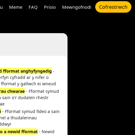
Cofrestrwch
au
Meme
FAQ
Prisio
Mewngofnodi
 fformat anghyfyngedig
-
rfyn cyfradd ar y nifer o
 fformat y gallwch ei wneud
rau chwarae
- Fformat symud
a sain o'r dudalen rhestr
ae
i
- Fformat symud fideo a sain
anel a thudalennau
ddwyr
io a newid fformat
- Newid