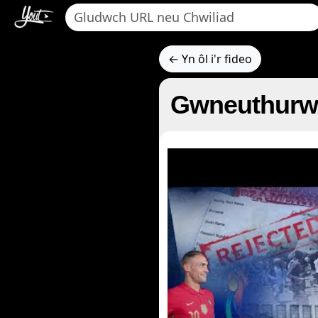
← Yn ôl i'r fideo
Gwneuthurwr