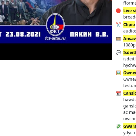
fforma
🔴
Live 
broadc
✂️
Clipio
audio
🎞️
Ansaw
1080p,
💬
Isdeit
isdeit
hych
🖼️
Gwneu
Gwnew
testu
📆
Cansl
hawdd
ganslo
ac mae
uwchr
💸
Gwara
ydych 