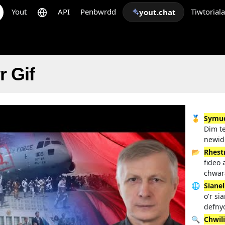
Yout
API
Penbwrdd
Tiwtorial
yout.chat
 Gif
🥇
Symud
Dim te
newid
📂
Rhest
fideo 
chwar
🌐
Sianel
o'r si
defny
🔍
Chwil