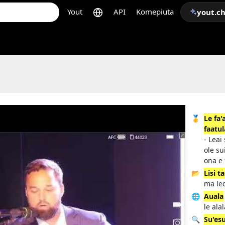
Yout
API
Komepiuta
yout.c
🥇
Le fa'
faatu
- Leai
ole su
ona e 
📂
Lisi ta
ma leo
🌐
Auala
le ala
🔍
Su'esu