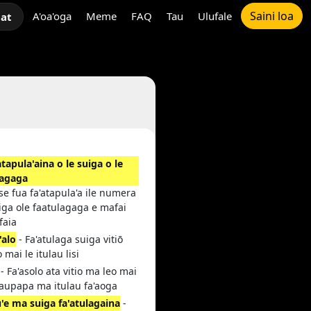
Saini loa
A'oa'oga
Meme
FAQ
Tau
Ulufale
hat
atapula'aina o le suiga o le
lagaga
 se fua fa'atapula'a ile numera
iga ole faatulagaga e mafai
faia
'alo
- Fa'atulaga suiga vitiō
 mai le itulau lisi
- Fa'asolo ata vitio ma leo mai
laupapa ma itulau fa'aoga
'e ma suiga fa'atulagaina
-