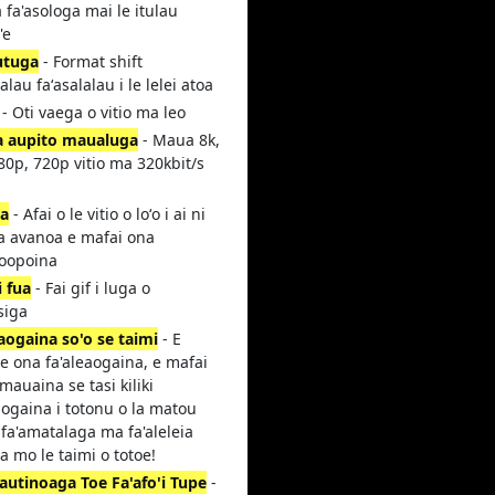
 fa'asologa mai le itulau
'e
utuga
- Format shift
lalau faʻasalalau i le lelei atoa
- Oti vaega o vitio ma leo
a aupito maualuga
- Maua 8k,
80p, 720p vitio ma 320kbit/s
la
- Afai o le vitio o loʻo i ai ni
la avanoa e mafai ona
poopoina
i fua
- Fai gif i luga o
siga
aogaina so'o se taimi
- E
ie ona fa'aleaogaina, e mafai
mauaina se tasi kiliki
aogaina i totonu o la matou
 fa'amatalaga ma fa'aleleia
la mo le taimi o totoe!
autinoaga Toe Fa'afo'i Tupe
-