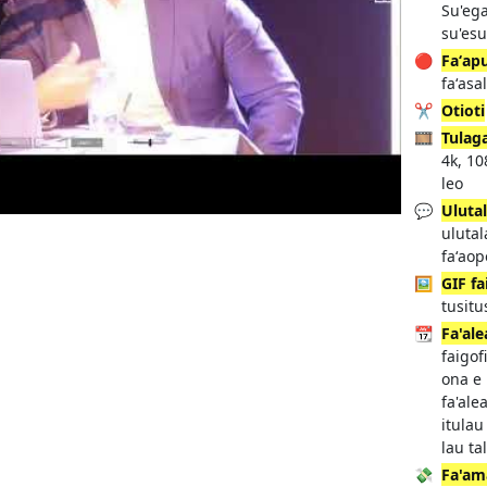
Su'ega
su'esu
🔴
Faʻap
faʻasa
✂️
Otioti
🎞️
Tulag
4k, 10
leo
💬
Uluta
uluta
faʻao
🖼️
GIF fa
tusitu
📆
Fa'ale
faigof
ona e 
fa'ale
itulau
lau ta
💸
Fa'am