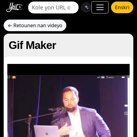
Enskri
← Retounen nan videyo
Gif Maker