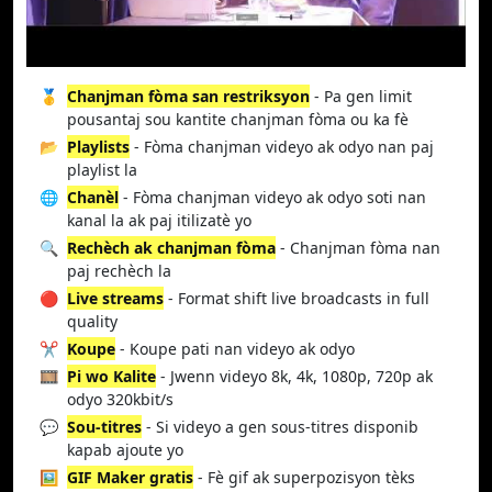
🥇
Chanjman fòma san restriksyon
- Pa gen limit
pousantaj sou kantite chanjman fòma ou ka fè
📂
Playlists
- Fòma chanjman videyo ak odyo nan paj
playlist la
🌐
Chanèl
- Fòma chanjman videyo ak odyo soti nan
kanal la ak paj itilizatè yo
🔍
Rechèch ak chanjman fòma
- Chanjman fòma nan
paj rechèch la
🔴
Live streams
- Format shift live broadcasts in full
quality
✂️
Koupe
- Koupe pati nan videyo ak odyo
🎞️
Pi wo Kalite
- Jwenn videyo 8k, 4k, 1080p, 720p ak
odyo 320kbit/s
💬
Sou-titres
- Si videyo a gen sous-titres disponib
kapab ajoute yo
🖼️
GIF Maker gratis
- Fè gif ak superpozisyon tèks