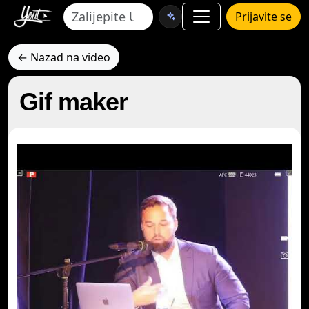
Prijavite se
← Nazad na video
Gif maker