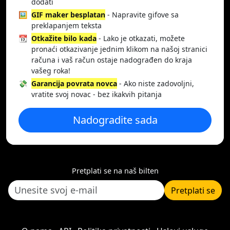
dodati
🖼️
GIF maker besplatan
- Napravite gifove sa
preklapanjem teksta
📆
Otkažite bilo kada
- Lako je otkazati, možete
pronaći otkazivanje jednim klikom na našoj stranici
računa i vaš račun ostaje nadograđen do kraja
vašeg roka!
💸
Garancija povrata novca
- Ako niste zadovoljni,
vratite svoj novac - bez ikakvih pitanja
Nadogradite sada
Pretplati se na naš bilten
Pretplati se