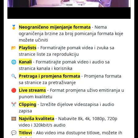
🥇
Neograničeno mijenjanje formata
- Nema
ograničenja brzine za broj pomicanja formata koje
možete učiniti
📂
Playlists
- Formatirajte pomak videa i zvuka sa
stranice liste za reprodukciju
🌐
Kanali
- Formatirajte pomak video i audio sa
stranica kanala i korisnika
🔍
Pretraga i promjena formata
- Promjena formata
sa stranice za pretraživanje
🔴
Live streams
- Format promjena uživo emitiranja u
punom kvalitetu
✂️
Clipping
- Izrežite dijelove videozapisa i audio
zapisa
🎞️
Najviša kvaliteta
- Nabavite 8k, 4k, 1080p, 720p
video i 320kbit/s audio
💬
Titlovi
- Ako video ima dostupne titlove, možete ih