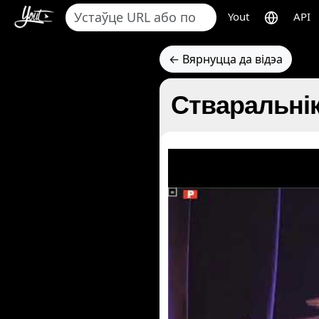
Yout
API
← Вярнуцца да відэа
Стваральнік