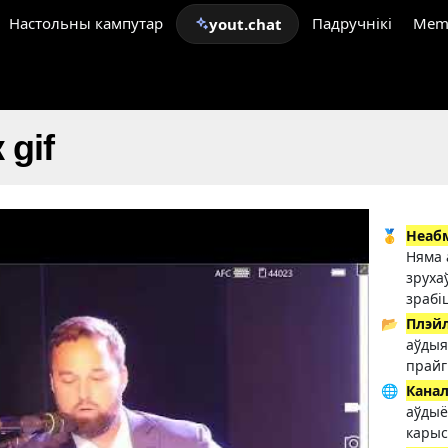
Настольны кампутар
Падручнікі
Mem
yout.chat
 gif
🥇
Неаб
Няма 
зруха
зрабі
📂
Плэй
аўдыя
прайг
🌐
Кана
аўдыё
карыс