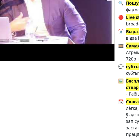
🔍
Пошук
фарма
🔴
Live 
broadc
✂️
Выра
відэа 
🎞️
Самая
Атрым
720p і
💬
субт
субты
🖼️
Бяспл
ствар
- Рабі
📆
Скаса
лёгка
ў адз
запісу
заста
праця