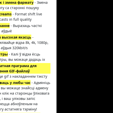
 і змена фармату
- Змена
ту са старонкі пошуку
streams
- Format shift live
asts in full quality
занне
- Выразаць часткі
і аўдыё
 высокая якасць
-
лівайце відэа 8k, 4k, 1080p,
 аўдыя 320kbit/s
ытры
- Калі ў відэа ёсць
тры, вы можаце дадаць іх
атная праграма для
эння GIF-файлаў
це gif з накладаннем тэксту
ваць у любы час
- Адмяніць
, вы можаце знайсці адмену
ін клік на старонцы ўліковага
, і ваш уліковы запіс
нецца абноўленым на
гу астатняга тэрміну!