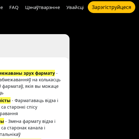
Зарэгіструйцеся
e
FAQ
Цэнаўтварэнне
Увайсці
межаваны зрух фармату
-
абмежаванняў на колькасць
ў фарматаў, якія вы можаце
ць
лісты
- Фарматаваць відэа і
 са старонкі спісу
равання
лы
- Змена фармату відэа і
 са старонак канала і
тальнікаў