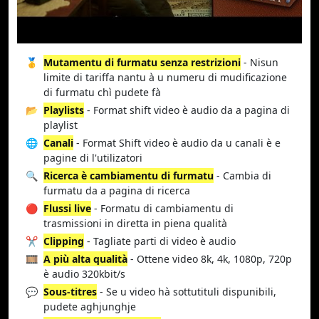
🥇
Mutamentu di furmatu senza restrizioni
- Nisun
limite di tariffa nantu à u numeru di mudificazione
di furmatu chì pudete fà
📂
Playlists
- Format shift video è audio da a pagina di
playlist
🌐
Canali
- Format Shift video è audio da u canali è e
pagine di l'utilizatori
🔍
Ricerca è cambiamentu di furmatu
- Cambia di
furmatu da a pagina di ricerca
🔴
Flussi live
- Formatu di cambiamentu di
trasmissioni in diretta in piena qualità
✂️
Clipping
- Tagliate parti di video è audio
🎞️
A più alta qualità
- Ottene video 8k, 4k, 1080p, 720p
è audio 320kbit/s
💬
Sous-titres
- Se u video hà sottutituli dispunibili,
pudete aghjunghje