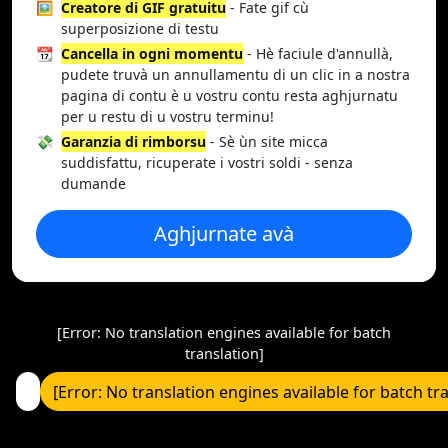
🖼️
Creatore di GIF gratuitu
- Fate gif cù
superposizione di testu
📆
Cancella in ogni momentu
- Hè faciule d'annullà,
pudete truvà un annullamentu di un clic in a nostra
pagina di contu è u vostru contu resta aghjurnatu
per u restu di u vostru terminu!
💸
Garanzia di rimborsu
- Sè ùn site micca
suddisfattu, ricuperate i vostri soldi - senza
dumande
Aghjurnate avà
[Error: No translation engines available for batch
translation]
[Error: No translation engines available for batch tr