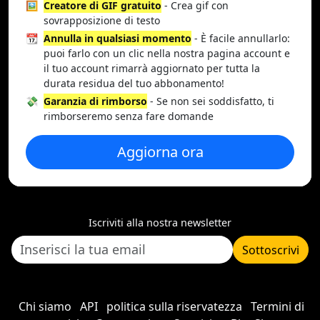
🖼️
Creatore di GIF gratuito
- Crea gif con
sovrapposizione di testo
📆
Annulla in qualsiasi momento
- È facile annullarlo:
puoi farlo con un clic nella nostra pagina account e
il tuo account rimarrà aggiornato per tutta la
durata residua del tuo abbonamento!
💸
Garanzia di rimborso
- Se non sei soddisfatto, ti
rimborseremo senza fare domande
Aggiorna ora
Iscriviti alla nostra newsletter
Sottoscrivi
Chi siamo
API
politica sulla riservatezza
Termini di