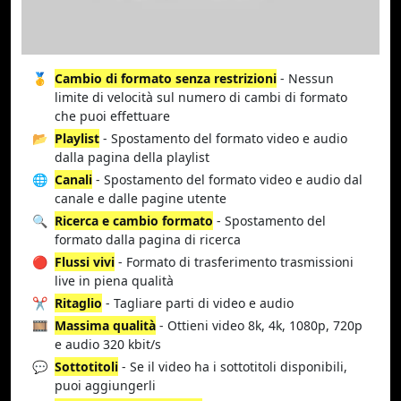
🥇
Cambio di formato senza restrizioni
- Nessun
limite di velocità sul numero di cambi di formato
che puoi effettuare
📂
Playlist
- Spostamento del formato video e audio
dalla pagina della playlist
🌐
Canali
- Spostamento del formato video e audio dal
canale e dalle pagine utente
🔍
Ricerca e cambio formato
- Spostamento del
formato dalla pagina di ricerca
🔴
Flussi vivi
- Formato di trasferimento trasmissioni
live in piena qualità
✂️
Ritaglio
- Tagliare parti di video e audio
🎞️
Massima qualità
- Ottieni video 8k, 4k, 1080p, 720p
e audio 320 kbit/s
💬
Sottotitoli
- Se il video ha i sottotitoli disponibili,
puoi aggiungerli