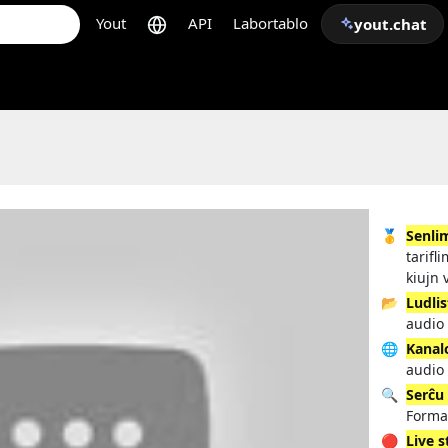
Yout
API
Labortablo
yout.chat
🥇
Senli
tarifl
kiujn 
📂
Ludlis
audio 
🌐
Kanal
audio 
🔍
Serĉu
Forma
🔴
Live 