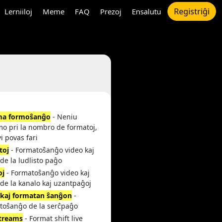
Registriĝi
Lerniiloj
Meme
FAQ
Prezoj
Ensalutu
ma formoŝanĝo
- Neniu
imo pri la nombro de formatoj,
vi povas fari
toj
- Formatoŝanĝo video kaj
de la ludlisto paĝo
oj
- Formatoŝanĝo video kaj
de la kanalo kaj uzantpaĝoj
 kaj formatan ŝanĝon
-
toŝanĝo de la serĉpaĝo
streams
- Format shift live