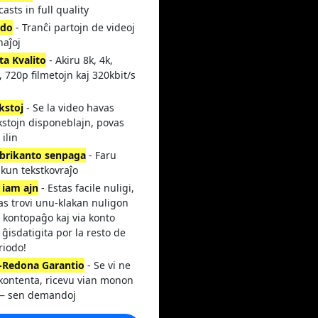
asts in full quality
ado
- Tranĉi partojn de videoj
naĵoj
lta Kvalito
- Akiru 8k, 4k,
 720p filmetojn kaj 320kbit/s
kstoj
- Se la video havas
kstojn disponeblajn, povas
 ilin
abrikanto senpaga
- Faru
 kun tekstkovraĵo
 iam ajn
- Estas facile nuligi,
as trovi unu-klakan nuligon
 kontopaĝo kaj via konto
 ĝisdatigita por la resto de
riodo!
Redona Garantio
- Se vi ne
 kontenta, ricevu vian monon
— sen demandoj