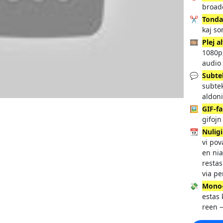
broadc
✂️
Tond
kaj so
🎞️
Plej a
1080p,
audio
💬
Subte
subte
aldoni
🖼️
GIF-f
gifojn
📆
Nuligi
vi pov
en nia
restas
via pe
💸
Mono-
estas
reen 