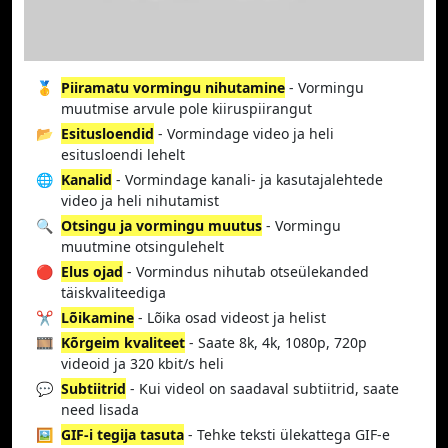
🥇
Piiramatu vormingu nihutamine
- Vormingu
muutmise arvule pole kiiruspiirangut
📂
Esitusloendid
- Vormindage video ja heli
esitusloendi lehelt
🌐
Kanalid
- Vormindage kanali- ja kasutajalehtede
video ja heli nihutamist
🔍
Otsingu ja vormingu muutus
- Vormingu
muutmine otsingulehelt
🔴
Elus ojad
- Vormindus nihutab otseülekanded
täiskvaliteediga
✂️
Lõikamine
- Lõika osad videost ja helist
🎞️
Kõrgeim kvaliteet
- Saate 8k, 4k, 1080p, 720p
videoid ja 320 kbit/s heli
💬
Subtiitrid
- Kui videol on saadaval subtiitrid, saate
need lisada
🖼️
GIF-i tegija tasuta
- Tehke teksti ülekattega GIF-e