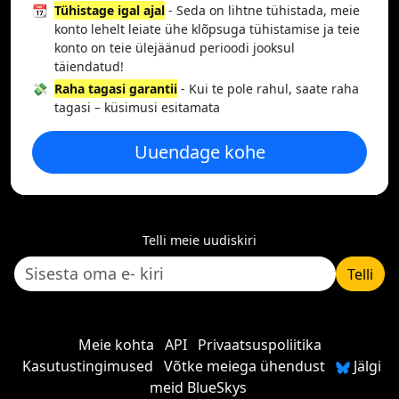
📆
Tühistage igal ajal
- Seda on lihtne tühistada, meie
konto lehelt leiate ühe klõpsuga tühistamise ja teie
konto on teie ülejäänud perioodi jooksul
täiendatud!
💸
Raha tagasi garantii
- Kui te pole rahul, saate raha
tagasi – küsimusi esitamata
Uuendage kohe
Telli meie uudiskiri
Telli
Meie kohta
API
Privaatsuspoliitika
Kasutustingimused
Võtke meiega ühendust
Jälgi
meid BlueSkys