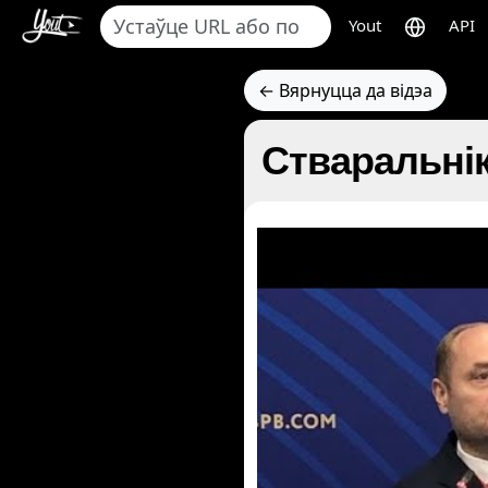
Yout
API
← Вярнуцца да відэа
Стваральнік