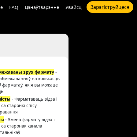
Зарэгіструйцеся
e
FAQ
Цэнаўтварэнне
Увайсці
межаваны зрух фармату
-
абмежаванняў на колькасць
ў фарматаў, якія вы можаце
ць
лісты
- Фарматаваць відэа і
 са старонкі спісу
равання
лы
- Змена фармату відэа і
 са старонак канала і
тальнікаў