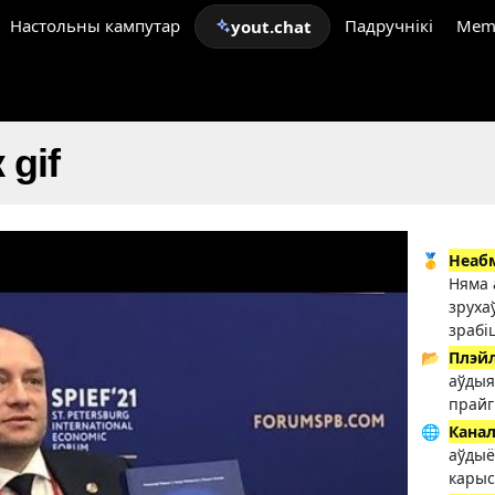
Настольны кампутар
Падручнікі
Mem
yout.chat
 gif
🥇
Неаб
Няма 
зруха
зрабі
📂
Плэй
аўдыя
прайг
🌐
Кана
аўдыё
карыс