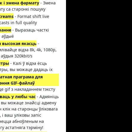
 і змена фармату
- Змена
ту са старонкі пошуку
streams
- Format shift live
asts in full quality
занне
- Выразаць часткі
і аўдыё
 высокая якасць
-
лівайце відэа 8k, 4k, 1080p,
 аўдыя 320kbit/s
ытры
- Калі ў відэа ёсць
тры, вы можаце дадаць іх
атная праграма для
эння GIF-файлаў
це gif з накладаннем тэксту
ваць у любы час
- Адмяніць
, вы можаце знайсці адмену
ін клік на старонцы ўліковага
, і ваш уліковы запіс
нецца абноўленым на
гу астатняга тэрміну!