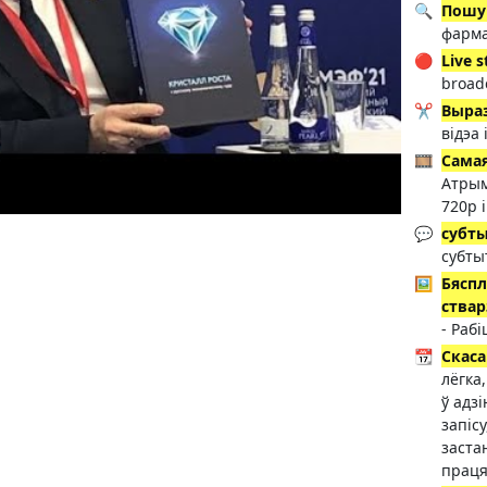
🔍
Пошук
фарма
🔴
Live 
broadc
✂️
Выра
відэа 
🎞️
Самая
Атрым
720p і
💬
субт
субты
🖼️
Бяспл
ствар
- Рабі
📆
Скаса
лёгка
ў адз
запісу
заста
праця