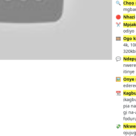
🔍
Chọọ 
mgban
🔴
Nhazi
✂️
Mpịak
ọdịyo
🎞️
Ogo k
4k, 1
320kbi
💬
Ndep
nwere
itinye
🖼️
Onye 
edere
📆
Kagbu
ịkagbu
pịa n
gị na
fọdụr
💸
Nkwen
ojujug