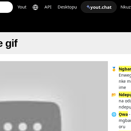
Yout
API
Desktọpụ
Nkuz
yout.chat
 gif
🥇
Ngban
Enweg
nke m
ime
📂
Ndep
na ọd
ndepụ
🌐
Ọwa
-
mgban
ọrụ