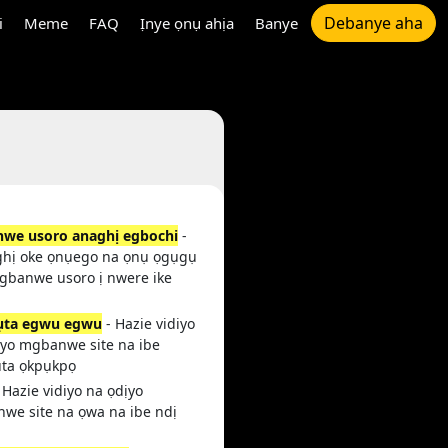
Debanye aha
i
Meme
FAQ
Ịnye ọnụ ahịa
Banye
we usoro anaghị egbochi
-
hị oke ọnụego na ọnụ ọgụgụ
gbanwe usoro ị nwere ike
ụta egwu egwu
- Hazie vidiyo
ịyo mgbanwe site na ibe
ta ọkpụkpọ
 Hazie vidiyo na ọdịyo
we site na ọwa na ibe ndị