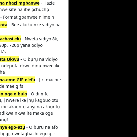
na nhazi mgbanwe
- Hazie
we site na ibe ọchụchọ
- Format gbanwee n'ime n
ọta
- Bee akụkụ nke vidiyo na
achasị elu
- Nweta vidiyo 8k,
080p, 720p yana ọdịyo
t/s
ụta Okwu
- Ọ bụrụ na vidiyo
 ndepụta okwu dịnụ nwee ike
 ha
na-eme GIF n'efu
- Jiri machie
de mee gifs
o oge ọ bụla
- Ọ dị mfe
, ị nwere ike ịhụ kagbuo otu
a ibe akaụntụ anyị na akaụntụ
-adịkwa nkwalite maka oge
ụnụ!
ye ego-azụ
- Ọ bụrụ na afọ
hị gị, nwetaghachi ego gị -