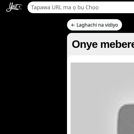
← Laghachi na vidiyo
Onye mebere