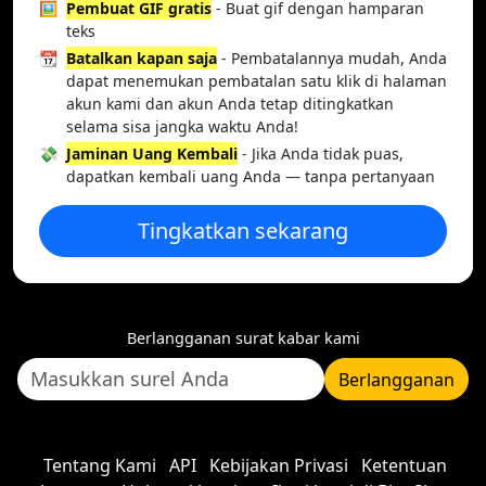
🖼️
Pembuat GIF gratis
- Buat gif dengan hamparan
teks
📆
Batalkan kapan saja
- Pembatalannya mudah, Anda
dapat menemukan pembatalan satu klik di halaman
akun kami dan akun Anda tetap ditingkatkan
selama sisa jangka waktu Anda!
💸
Jaminan Uang Kembali
- Jika Anda tidak puas,
dapatkan kembali uang Anda — tanpa pertanyaan
Tingkatkan sekarang
Berlangganan surat kabar kami
Berlangganan
Tentang Kami
API
Kebijakan Privasi
Ketentuan