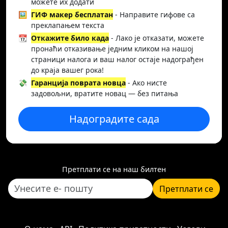
можете их додати
🖼️
ГИФ макер бесплатан
- Направите гифове са
преклапањем текста
📆
Откажите било када
- Лако је отказати, можете
пронаћи отказивање једним кликом на нашој
страници налога и ваш налог остаје надограђен
до краја вашег рока!
💸
Гаранција поврата новца
- Ако нисте
задовољни, вратите новац — без питања
Надоградите сада
Претплати се на наш билтен
Претплати се