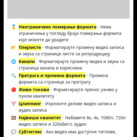
🥇
Неограничено померање формата
- Нема
ограничења у погледу броја померања формата
које можете да урадите
📂
Плејлисте
- Форматирајте промену видео записа
и звука са странице листе за репродукцију
🌐
Канали
- Форматирајте промену видеа и звука са
страница канала и корисника
🔍
Претрага и промена формата
- Промена
формата са странице за претрагу
🔴
Живи токови
- Форматирајте пренос уживо у
пуном квалитету
✂️
Цлиппинг
- Изрежите делове видео записа и
аудио записа
🎞️
Највиши квалитет
- Набавите 8к, 4к, 1080п, 720п
видео записе и 320кбит/с аудио
💬
Субтитлес
- Ако видео има доступне титлове,