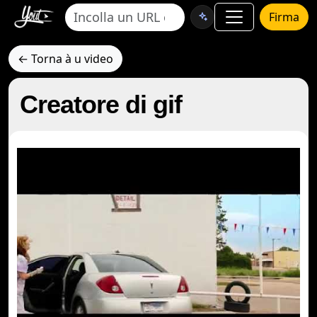
Firma
← Torna à u video
Creatore di gif