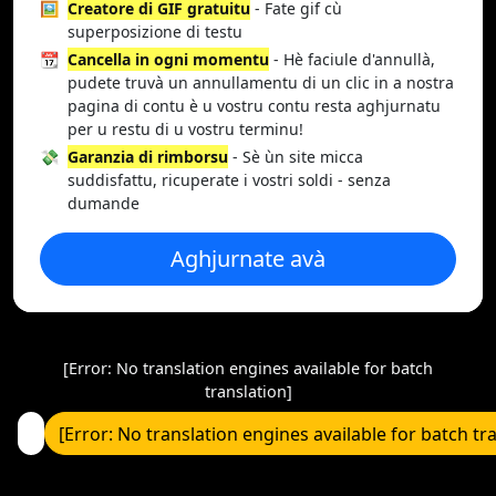
🖼️
Creatore di GIF gratuitu
- Fate gif cù
superposizione di testu
📆
Cancella in ogni momentu
- Hè faciule d'annullà,
pudete truvà un annullamentu di un clic in a nostra
pagina di contu è u vostru contu resta aghjurnatu
per u restu di u vostru terminu!
💸
Garanzia di rimborsu
- Sè ùn site micca
suddisfattu, ricuperate i vostri soldi - senza
dumande
Aghjurnate avà
[Error: No translation engines available for batch
translation]
[Error: No translation engines available for batch tr