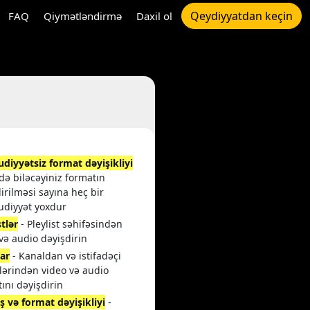
Qeydiyyatdan keçin
FAQ
Qiymətləndirmə
Daxil ol
diyyətsiz format dəyişikliyi
edə biləcəyiniz formatın
irilməsi sayına heç bir
diyyət yoxdur
stlər
- Pleylist səhifəsindən
və audio dəyişdirin
lar
- Kanaldan və istifadəçi
lərindən video və audio
ını dəyişdirin
ş və format dəyişikliyi
-