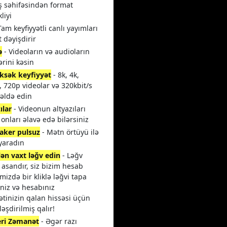
ş səhifəsindən format
liyi
Tam keyfiyyətli canlı yayımları
 dəyişdirir
ə
- Videoların və audioların
ərini kəsin
ksək keyfiyyət
- 8k, 4k,
 720p videolar və 320kbit/s
 əldə edin
ılar
- Videonun altyazıları
 onları əlavə edə bilərsiniz
aker pulsuz
- Mətn örtüyü ilə
 yaradın
lən vaxt ləğv edin
- Ləğv
asandır, siz bizim hesab
mizdə bir kliklə ləğvi tapa
iniz və hesabınız
tinizin qalan hissəsi üçün
ləşdirilmiş qalır!
eri Zəmanət
- Əgər razı