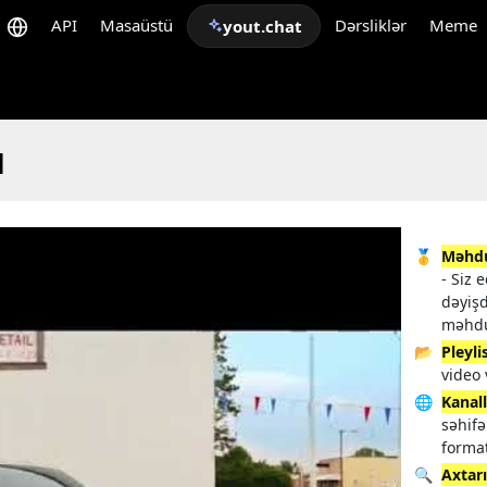
API
Masaüstü
Dərsliklər
Meme
yout.chat
ı
🥇
Məhdu
- Siz 
dəyişd
məhdu
📂
Pleyli
video 
🌐
Kanal
səhifə
format
🔍
Axtarı