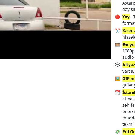
Axtarı
dəyişik
🔴
Yay
- 
format
✂️
Kəsm
hissəl
🎞️
Ən yü
1080p,
audio
💬
Altyaz
varsa,
🖼️
GIF m
giflər
📆
İstəni
etmək 
səhifə
bilərs
müddə
təkmil
💸
Pul G