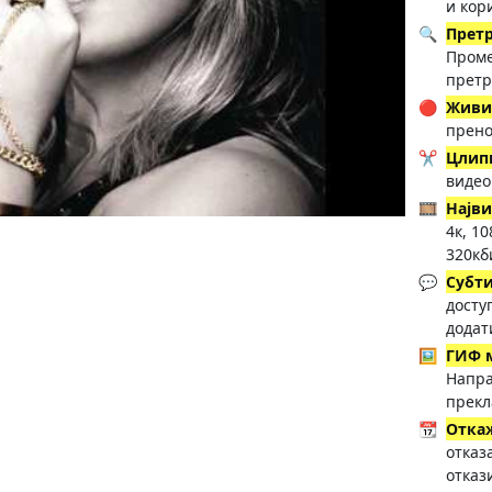
и кор
🔍
Прет
Проме
претр
🔴
Живи
прено
✂️
Цлип
видео
🎞️
Најв
4к, 1
320кб
💬
Субт
досту
додат
🖼️
ГИФ 
Напра
прекл
📆
Отка
отказ
отказ