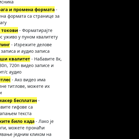
исника
рага и промена формата
-
на формата са странице за
агу
 токови
- Форматирајте
с уживо у пуном квалитету
пинг
- Изрежите делове
 записа и аудио записа
иши квалитет
- Набавите 8к,
080п, 720п видео записе и
ит/с аудио
итлес
- Ако видео има
пне титлове, можете их
и
макер бесплатан
-
вите гифове са
апањем текста
жите било када
- Лако је
ати, можете пронаћи
ивање једним кликом на