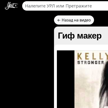
← Назад на видео
Гиф макер