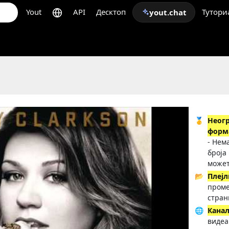
Yout
API
Десктоп
Тутори
yout.chat
🥇
Неог
форм
- Нем
броја
может
📂
Плејл
проме
стран
🌐
Кана
видеа