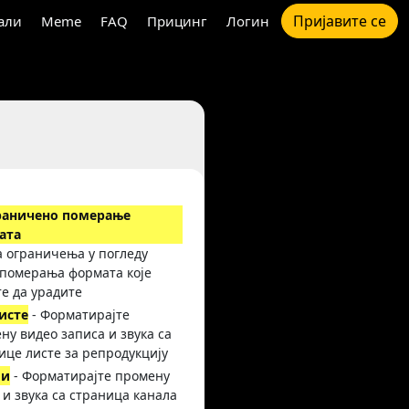
Пријавите се
али
Meme
FAQ
Прицинг
Логин
раничено померање
ата
а ограничења у погледу
 померања формата које
е да урадите
исте
- Форматирајте
ну видео записа и звука са
ице листе за репродукцију
ли
- Форматирајте промену
 и звука са страница канала