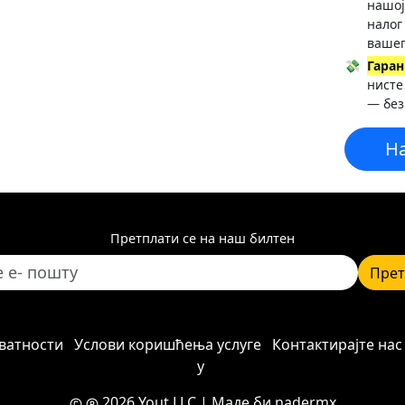
нашој
налог
вашег
💸
Гаран
нисте
— без
Н
Претплати се на наш билтен
Прет
ватности
Услови коришћења услуге
Контактирајте нас
у
2026 Yout LLC
| Маде би
nadermx