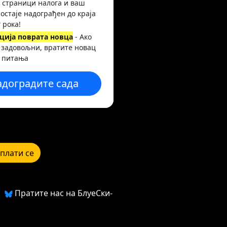
 страници налога и ваш
 остаје надограђен до краја
 рока!
ција поврата новца
- Ако
 задовољни, вратите новац
 питања
адоградите сада
плати се
Пратите нас на БлуеСки-