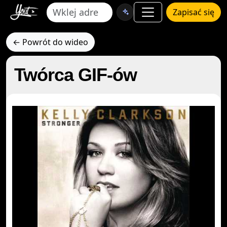
Zapisać się
← Powrót do wideo
Twórca GIF-ów