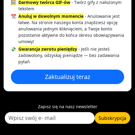
🖼️
Darmowy twórca GIF-ów
- Twórz gify z nałożonym
tekstem
📆
Anuluj w dowolnym momencie
- Anulowanie jest
łatwe. Na stronie naszego konta znajdziesz opcję
anulowania jednym kliknięciem, a Twoje konto
pozostanie aktywne do końca okresu obowiązywania
umowy!
💸
Gwarancja zwrotu pieniędzy
- Jeśli nie jesteś
zadowolony, odzyskaj pieniądze — bez zadawania
pytań
Zaktualizuj teraz
Zapisz się na nasz newsletter
Subskrypcja