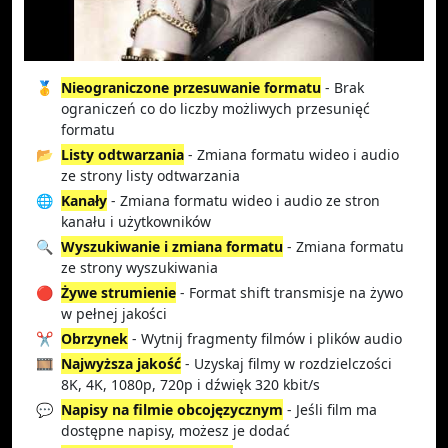
🥇
Nieograniczone przesuwanie formatu
- Brak
ograniczeń co do liczby możliwych przesunięć
formatu
📂
Listy odtwarzania
- Zmiana formatu wideo i audio
ze strony listy odtwarzania
🌐
Kanały
- Zmiana formatu wideo i audio ze stron
kanału i użytkowników
🔍
Wyszukiwanie i zmiana formatu
- Zmiana formatu
ze strony wyszukiwania
🔴
Żywe strumienie
- Format shift transmisje na żywo
w pełnej jakości
✂️
Obrzynek
- Wytnij fragmenty filmów i plików audio
🎞️
Najwyższa jakość
- Uzyskaj filmy w rozdzielczości
8K, 4K, 1080p, 720p i dźwięk 320 kbit/s
💬
Napisy na filmie obcojęzycznym
- Jeśli film ma
dostępne napisy, możesz je dodać