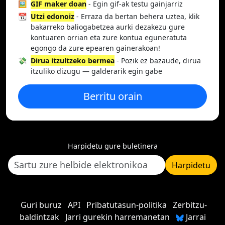
🖼️
GIF maker doan
- Egin gif-ak testu gainjarriz
📆
Utzi edonoiz
- Erraza da bertan behera uztea, klik
bakarreko baliogabetzea aurki dezakezu gure
kontuaren orrian eta zure kontua eguneratuta
egongo da zure epearen gainerakoan!
💸
Dirua itzultzeko bermea
- Pozik ez bazaude, dirua
itzuliko dizugu — galderarik egin gabe
Berritu orain
Harpidetu gure buletinera
Harpidetu
Guri buruz
API
Pribatutasun-politika
Zerbitzu-
baldintzak
Jarri gurekin harremanetan
Jarrai