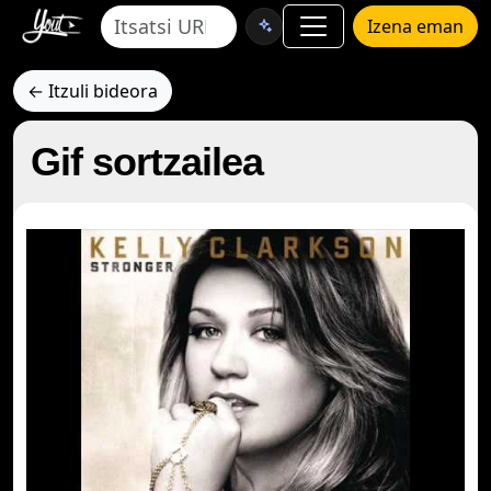
Izena eman
← Itzuli bideora
Gif sortzailea