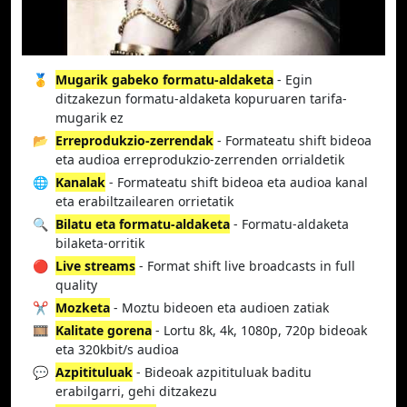
🥇
Mugarik gabeko formatu-aldaketa
- Egin
ditzakezun formatu-aldaketa kopuruaren tarifa-
mugarik ez
📂
Erreprodukzio-zerrendak
- Formateatu shift bideoa
eta audioa erreprodukzio-zerrenden orrialdetik
🌐
Kanalak
- Formateatu shift bideoa eta audioa kanal
eta erabiltzailearen orrietatik
🔍
Bilatu eta formatu-aldaketa
- Formatu-aldaketa
bilaketa-orritik
🔴
Live streams
- Format shift live broadcasts in full
quality
✂️
Mozketa
- Moztu bideoen eta audioen zatiak
🎞️
Kalitate gorena
- Lortu 8k, 4k, 1080p, 720p bideoak
eta 320kbit/s audioa
💬
Azpitituluak
- Bideoak azpitituluak baditu
erabilgarri, gehi ditzakezu