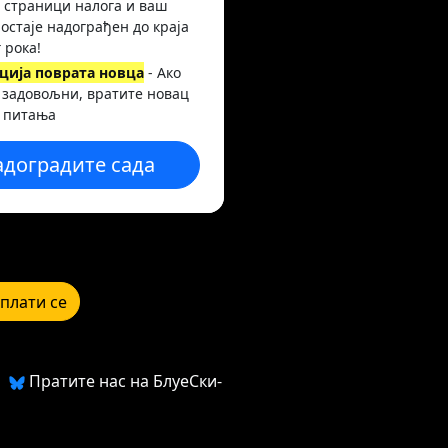
 страници налога и ваш
 остаје надограђен до краја
 рока!
ција поврата новца
- Ако
 задовољни, вратите новац
 питања
адоградите сада
плати се
Пратите нас на БлуеСки-