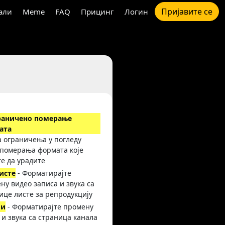
Пријавите се
али
Meme
FAQ
Прицинг
Логин
раничено померање
ата
а ограничења у погледу
 померања формата које
е да урадите
исте
- Форматирајте
ну видео записа и звука са
ице листе за репродукцију
ли
- Форматирајте промену
 и звука са страница канала