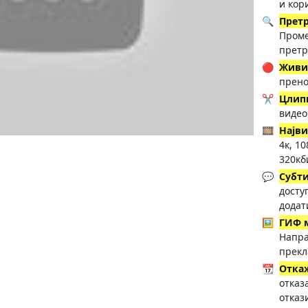
и кор
🔍
Прет
Проме
претр
🔴
Живи
прено
✂️
Цлип
видео
🎞️
Најв
4к, 1
320кб
💬
Субт
досту
додат
🖼️
ГИФ 
Напра
прекл
📆
Отка
отказ
отказ