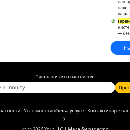
нашој
налог
вашег
💸
Гаран
нисте
— без
Н
Претплати се на наш билтен
Прет
ватности
Услови коришћења услуге
Контактирајте нас
у
2026 Yout LLC
| Маде би
nadermx