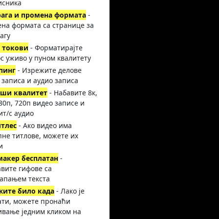
исника
рага и промена формата
-
на формата са странице за
агу
 токови
- Форматирајте
с уживо у пуном квалитету
пинг
- Изрежите делове
 записа и аудио записа
иши квалитет
- Набавите 8к,
080п, 720п видео записе и
ит/с аудио
итлес
- Ако видео има
пне титлове, можете их
и
макер бесплатан
-
вите гифове са
апањем текста
жите било када
- Лако је
ати, можете пронаћи
ивање једним кликом на