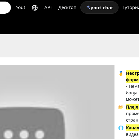
Yout
API
Десктоп
Тутори
yout.chat
🥇
Неог
форм
- Нем
броја
может
📂
Плејл
проме
стран
🌐
Кана
видеа