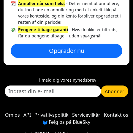
📆
Annuller når som helst
- Det er nemt at annullere,
du kan finde en annullering med et enkelt klik på
vores kontoside, og din konto forbliver opgraderet i
resten af din periode!
💸
Pengene-tilbage-garanti
- Hvis du ikke er tilfreds,
får du pengene tilbage – uden spørgsmål
Opgrader nu
Tilmeld dig vores nyhedsbrev
Abonner
Om os
API
Privatlivspolitik
Servicevilkår
Kontakt os
Følg os på BlueSky