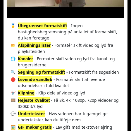
🥇
Ubegrænset formatskift
- Ingen
hastighedsbegrænsning på antallet af formatskift,
du kan foretage
📂
Afspilningslister
- Formatér skift video og lyd fra
playlistesiden
🌐
Kanaler
- Formater skift video og lyd fra kanal- og
brugersiderne
🔍
Søgning og formatskift
- Formatskift fra søgesiden
🔴
Levende vandløb
- Formatér skift af levende
udsendelser i fuld kvalitet
✂️
Klipning
- Klip dele af video og lyd
🎞️
Højeste kvalitet
- Få 8k, 4k, 1080p, 720p videoer og
320kbit/s lyd
💬
Undertekster
- Hvis videoen har tilgængelige
undertekster, kan du tilføje dem
🖼️
GIF maker gratis
- Lav gifs med tekstoverlejring