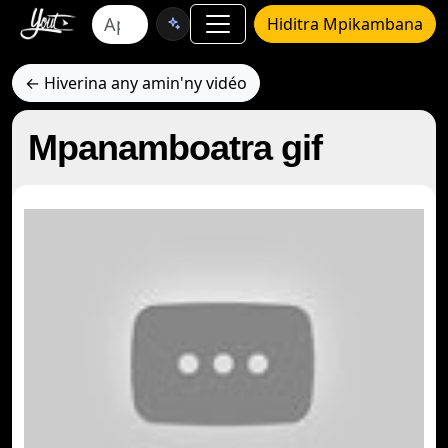
Hiditra Mpikambana
← Hiverina any amin'ny vidéo
Mpanamboatra gif