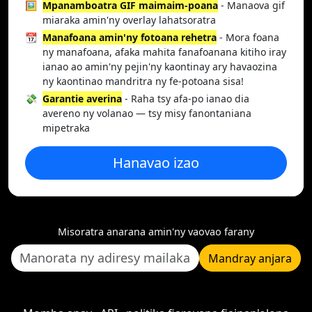
🖼️
Mpanamboatra GIF maimaim-poana
- Manaova gif
miaraka amin'ny overlay lahatsoratra
📆
Manafoana amin'ny fotoana rehetra
- Mora foana
ny manafoana, afaka mahita fanafoanana kitiho iray
ianao ao amin'ny pejin'ny kaontinay ary havaozina
ny kaontinao mandritra ny fe-potoana sisa!
💸
Garantie averina
- Raha tsy afa-po ianao dia
avereno ny volanao — tsy misy fanontaniana
mipetraka
Hanavao izao
Misoratra anarana amin'ny vaovao farany
Mandray anjara