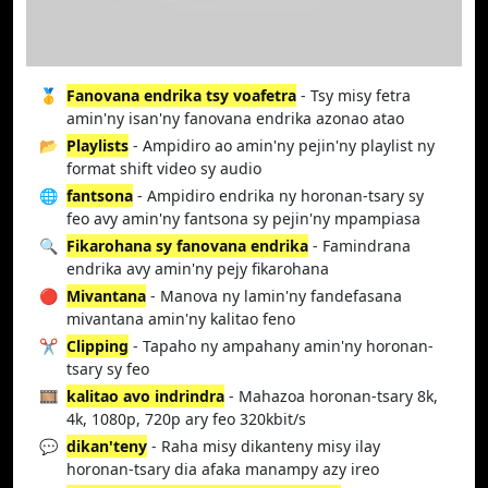
🥇
Fanovana endrika tsy voafetra
- Tsy misy fetra
amin'ny isan'ny fanovana endrika azonao atao
📂
Playlists
- Ampidiro ao amin'ny pejin'ny playlist ny
format shift video sy audio
🌐
fantsona
- Ampidiro endrika ny horonan-tsary sy
feo avy amin'ny fantsona sy pejin'ny mpampiasa
🔍
Fikarohana sy fanovana endrika
- Famindrana
endrika avy amin'ny pejy fikarohana
🔴
Mivantana
- Manova ny lamin'ny fandefasana
mivantana amin'ny kalitao feno
✂️
Clipping
- Tapaho ny ampahany amin'ny horonan-
tsary sy feo
🎞️
kalitao avo indrindra
- Mahazoa horonan-tsary 8k,
4k, 1080p, 720p ary feo 320kbit/s
💬
dikan'teny
- Raha misy dikanteny misy ilay
horonan-tsary dia afaka manampy azy ireo