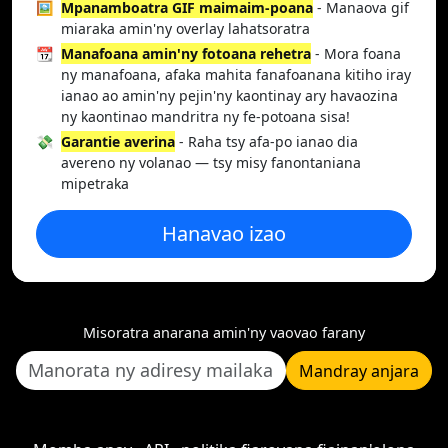
🖼️
Mpanamboatra GIF maimaim-poana
- Manaova gif
miaraka amin'ny overlay lahatsoratra
📆
Manafoana amin'ny fotoana rehetra
- Mora foana
ny manafoana, afaka mahita fanafoanana kitiho iray
ianao ao amin'ny pejin'ny kaontinay ary havaozina
ny kaontinao mandritra ny fe-potoana sisa!
💸
Garantie averina
- Raha tsy afa-po ianao dia
avereno ny volanao — tsy misy fanontaniana
mipetraka
Hanavao izao
Misoratra anarana amin'ny vaovao farany
Mandray anjara