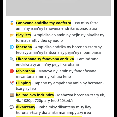
🥇
Fanovana endrika tsy voafetra
- Tsy misy fetra
amin'ny isan'ny fanovana endrika azonao atao
📂
Playlists
- Ampidiro ao amin'ny pejin'ny playlist ny
format shift video sy audio
🌐
fantsona
- Ampidiro endrika ny horonan-tsary sy
feo avy amin'ny fantsona sy pejin'ny mpampiasa
🔍
Fikarohana sy fanovana endrika
- Famindrana
endrika avy amin'ny pejy fikarohana
🔴
Mivantana
- Manova ny lamin'ny fandefasana
mivantana amin'ny kalitao feno
✂️
Clipping
- Tapaho ny ampahany amin'ny horonan-
tsary sy feo
🎞️
kalitao avo indrindra
- Mahazoa horonan-tsary 8k,
4k, 1080p, 720p ary feo 320kbit/s
💬
dikan'teny
- Raha misy dikanteny misy ilay
horonan-tsary dia afaka manampy azy ireo