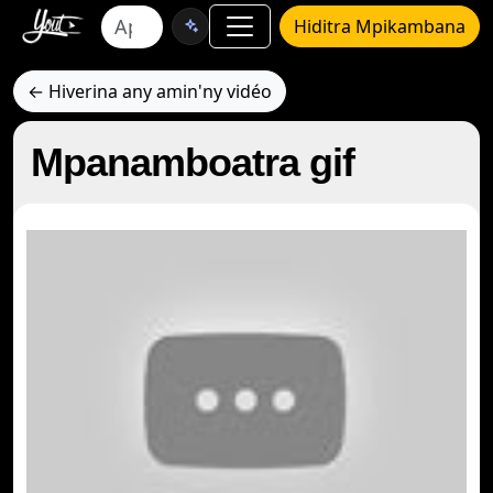
Hiditra Mpikambana
← Hiverina any amin'ny vidéo
Mpanamboatra gif