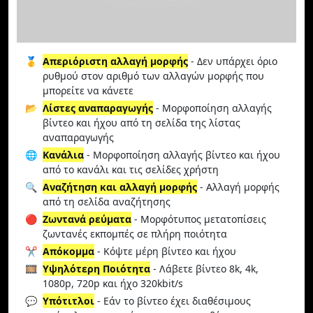
🥇
Απεριόριστη αλλαγή μορφής
- Δεν υπάρχει όριο
ρυθμού στον αριθμό των αλλαγών μορφής που
μπορείτε να κάνετε
📂
Λίστες αναπαραγωγής
- Μορφοποίηση αλλαγής
βίντεο και ήχου από τη σελίδα της λίστας
αναπαραγωγής
🌐
Κανάλια
- Μορφοποίηση αλλαγής βίντεο και ήχου
από το κανάλι και τις σελίδες χρήστη
🔍
Αναζήτηση και αλλαγή μορφής
- Αλλαγή μορφής
από τη σελίδα αναζήτησης
🔴
Ζωντανά ρεύματα
- Μορφότυπος μετατοπίσεις
ζωντανές εκπομπές σε πλήρη ποιότητα
✂️
Απόκομμα
- Κόψτε μέρη βίντεο και ήχου
🎞️
Υψηλότερη Ποιότητα
- Λάβετε βίντεο 8k, 4k,
1080p, 720p και ήχο 320kbit/s
💬
Υπότιτλοι
- Εάν το βίντεο έχει διαθέσιμους