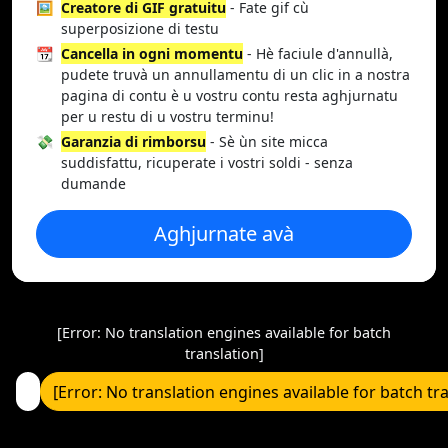
🖼️
Creatore di GIF gratuitu
- Fate gif cù
superposizione di testu
📆
Cancella in ogni momentu
- Hè faciule d'annullà,
pudete truvà un annullamentu di un clic in a nostra
pagina di contu è u vostru contu resta aghjurnatu
per u restu di u vostru terminu!
💸
Garanzia di rimborsu
- Sè ùn site micca
suddisfattu, ricuperate i vostri soldi - senza
dumande
Aghjurnate avà
[Error: No translation engines available for batch
translation]
[Error: No translation engines available for batch tr