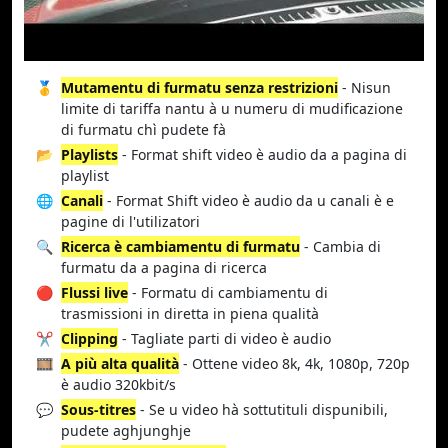
🥇
Mutamentu di furmatu senza restrizioni
- Nisun
limite di tariffa nantu à u numeru di mudificazione
di furmatu chì pudete fà
📂
Playlists
- Format shift video è audio da a pagina di
playlist
🌐
Canali
- Format Shift video è audio da u canali è e
pagine di l'utilizatori
🔍
Ricerca è cambiamentu di furmatu
- Cambia di
furmatu da a pagina di ricerca
🔴
Flussi live
- Formatu di cambiamentu di
trasmissioni in diretta in piena qualità
✂️
Clipping
- Tagliate parti di video è audio
🎞️
A più alta qualità
- Ottene video 8k, 4k, 1080p, 720p
è audio 320kbit/s
💬
Sous-titres
- Se u video hà sottutituli dispunibili,
pudete aghjunghje