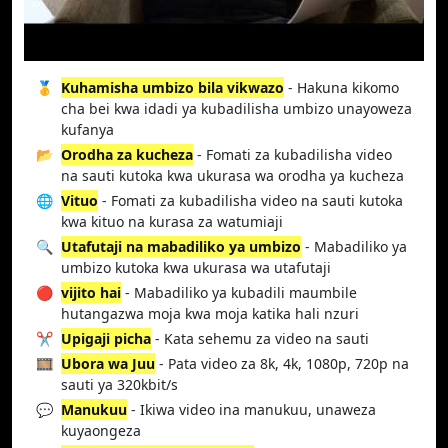
🥇
Kuhamisha umbizo bila vikwazo
- Hakuna kikomo
cha bei kwa idadi ya kubadilisha umbizo unayoweza
kufanya
📂
Orodha za kucheza
- Fomati za kubadilisha video
na sauti kutoka kwa ukurasa wa orodha ya kucheza
🌐
Vituo
- Fomati za kubadilisha video na sauti kutoka
kwa kituo na kurasa za watumiaji
🔍
Utafutaji na mabadiliko ya umbizo
- Mabadiliko ya
umbizo kutoka kwa ukurasa wa utafutaji
🔴
vijito hai
- Mabadiliko ya kubadili maumbile
hutangazwa moja kwa moja katika hali nzuri
✂️
Upigaji picha
- Kata sehemu za video na sauti
🎞️
Ubora wa Juu
- Pata video za 8k, 4k, 1080p, 720p na
sauti ya 320kbit/s
💬
Manukuu
- Ikiwa video ina manukuu, unaweza
kuyaongeza