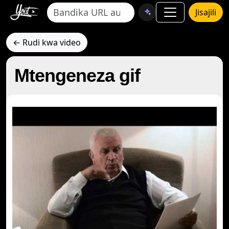
Jisajili
← Rudi kwa video
Mtengeneza gif