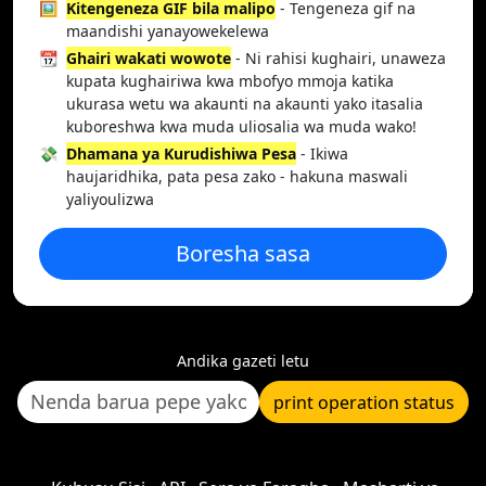
🖼️
Kitengeneza GIF bila malipo
- Tengeneza gif na
maandishi yanayowekelewa
📆
Ghairi wakati wowote
- Ni rahisi kughairi, unaweza
kupata kughairiwa kwa mbofyo mmoja katika
ukurasa wetu wa akaunti na akaunti yako itasalia
kuboreshwa kwa muda uliosalia wa muda wako!
💸
Dhamana ya Kurudishiwa Pesa
- Ikiwa
haujaridhika, pata pesa zako - hakuna maswali
yaliyoulizwa
Boresha sasa
Andika gazeti letu
print operation status