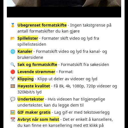
🥇
Ubegrenset formatskifte
- Ingen takstgrense på
antall formatskifter du kan gjøre
📂
Spillelister
- Formater skift video og lyd fra
spillelistesiden
🌐
Kanaler
- Formatskift video og lyd fra kanal- og
brukersidene
🔍
Søk og formatskifte
- Formatskift fra søkesiden
🔴
Levende strømmer
- Format:
✂️
Klipping
- Klipp ut deler av videoer og lyd
🎞️
Høyeste kvalitet
- Få 8k, 4k, 1080p, 720p videoer og
320kbit/s lyd
💬
Undertekster
- Hvis videoen har tilgjengelige
undertekster, kan du legge dem til
🖼️
GIF maker gratis
- Lag gif-er med tekstoverlegg
📆
Avbryt når som helst
- Det er enkelt å kansellere,
du kan finne en kansellering med ett klikk på