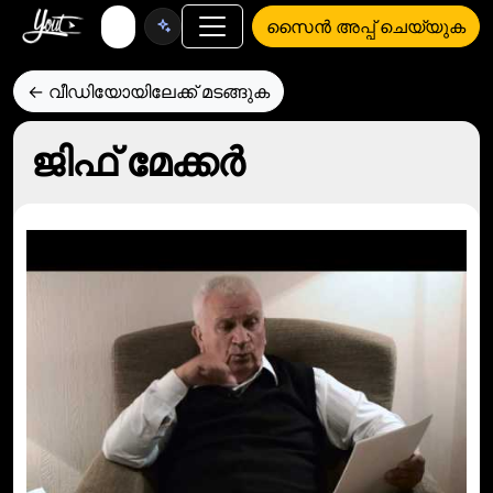
സൈൻ അപ്പ് ചെയ്യുക
← വീഡിയോയിലേക്ക് മടങ്ങുക
ജിഫ് മേക്കർ