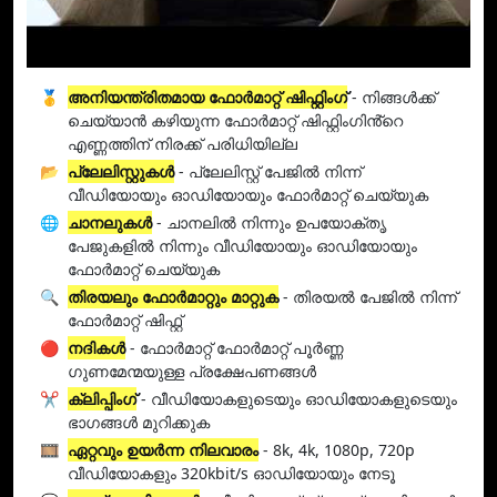
🥇
അനിയന്ത്രിതമായ ഫോർമാറ്റ് ഷിഫ്റ്റിംഗ്
- നിങ്ങൾക്ക്
ചെയ്യാൻ കഴിയുന്ന ഫോർമാറ്റ് ഷിഫ്റ്റിംഗിൻ്റെ
എണ്ണത്തിന് നിരക്ക് പരിധിയില്ല
📂
പ്ലേലിസ്റ്റുകൾ
- പ്ലേലിസ്റ്റ് പേജിൽ നിന്ന്
വീഡിയോയും ഓഡിയോയും ഫോർമാറ്റ് ചെയ്യുക
🌐
ചാനലുകൾ
- ചാനലിൽ നിന്നും ഉപയോക്തൃ
പേജുകളിൽ നിന്നും വീഡിയോയും ഓഡിയോയും
ഫോർമാറ്റ് ചെയ്യുക
🔍
തിരയലും ഫോർമാറ്റും മാറ്റുക
- തിരയൽ പേജിൽ നിന്ന്
ഫോർമാറ്റ് ഷിഫ്റ്റ്
🔴
നദികള്‍
- ഫോര്‍മാറ്റ് ഫോര്‍മാറ്റ് പൂര്‍ണ്ണ
ഗുണമേന്മയുള്ള പ്രക്ഷേപണങ്ങള്‍
✂️
ക്ലിപ്പിംഗ്
- വീഡിയോകളുടെയും ഓഡിയോകളുടെയും
ഭാഗങ്ങൾ മുറിക്കുക
🎞️
ഏറ്റവും ഉയർന്ന നിലവാരം
- 8k, 4k, 1080p, 720p
വീഡിയോകളും 320kbit/s ഓഡിയോയും നേടൂ