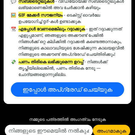
💬
സബ്ടൈറ്റിലുകൾ
- വീഡിയോയ്ക്ക് സബ്‌ടൈറ്റിലുകൾ
ലഭ്യമാണെങ്കിൽ അവ ചേർക്കാൻ കഴിയും
🖼️
GIF മേക്കർ സൗജന്യം
- ടെക്സ്റ്റ് ഓവർലേ
ഉപയോഗിച്ച് gif-കൾ ഉണ്ടാക്കുക
📆
എപ്പോൾ വേണമെങ്കിലും റദ്ദാക്കുക
- ഇത് റദ്ദാക്കുന്നത്
എളുപ്പമാണ്, ഞങ്ങളുടെ അക്കൗണ്ട് പേജിൽ
നിങ്ങൾക്ക് ഒറ്റ ക്ലിക്കിൽ റദ്ദാക്കൽ കണ്ടെത്താനാകും,
നിങ്ങളുടെ കാലാവധിയുടെ ശേഷിക്കുന്ന കാലയളവിൽ
നിങ്ങളുടെ അക്കൗണ്ട് അപ്‌ഗ്രേഡ് ചെയ്‌തിരിക്കും!
💸
പണം തിരികെ ലഭിക്കുമെന്ന ഉറപ്പ്
- നിങ്ങൾക്ക്
തൃപ്തിയില്ലെങ്കിൽ, പണം തിരികെ നേടൂ —
ചോദ്യങ്ങളൊന്നുമില്ല.
ഇപ്പോൾ അപ്ഗ്രേഡ് ചെയ്യുക
നമ്മുടെ പത്രത്തില്‍ അംഗത്വം നേടുക
അംഗമാകുക