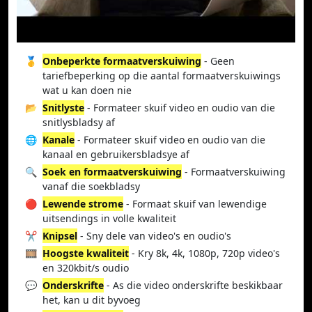
🥇
Onbeperkte formaatverskuiwing
- Geen
tariefbeperking op die aantal formaatverskuiwings
wat u kan doen nie
📂
Snitlyste
- Formateer skuif video en oudio van die
snitlysbladsy af
🌐
Kanale
- Formateer skuif video en oudio van die
kanaal en gebruikersbladsye af
🔍
Soek en formaatverskuiwing
- Formaatverskuiwing
vanaf die soekbladsy
🔴
Lewende strome
- Formaat skuif van lewendige
uitsendings in volle kwaliteit
✂️
Knipsel
- Sny dele van video's en oudio's
🎞️
Hoogste kwaliteit
- Kry 8k, 4k, 1080p, 720p video's
en 320kbit/s oudio
💬
Onderskrifte
- As die video onderskrifte beskikbaar
het, kan u dit byvoeg