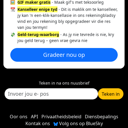
🖼️
GIF maker gratis
- Maak gif's met teksoorleg
📆
Kanselleer enige tyd
- Dit is maklik om te kanselleer,
jy kan 'n een-klik-kansellasie in ons rekeningbladsy
vind en jou rekening bly opgegradeer vir die res
van jou termyn!
💸
Geld-terug-waarborg
- As jy nie tevrede is nie, kry
jou geld terug – geen vrae gevra nie
Gradeer nou op
Teken in na ons nuusbrief
Teken in
Oor ons
API
Privaatheidsbeleid
Diensbepalings
Kontak ons
Volg ons op BlueSky