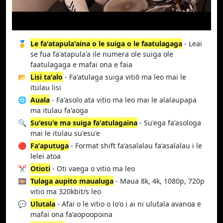
🥇
Le fa'atapula'aina o le suiga o le faatulagaga
- Leai
se fua fa'atapula'a ile numera ole suiga ole
faatulagaga e mafai ona e faia
📂
Lisi ta'alo
- Fa'atulaga suiga vitiō ma leo mai le
itulau lisi
🌐
Auala
- Fa'asolo ata vitio ma leo mai le alalaupapa
ma itulau fa'aoga
🔍
Su'esu'e ma suiga fa'atulagaina
- Su'ega fa'asologa
mai le itulau su'esu'e
🔴
Faʻaputuga
- Format shift faʻasalalau faʻasalalau i le
lelei atoa
✂️
Otioti
- Oti vaega o vitio ma leo
🎞️
Tulaga aupito maualuga
- Maua 8k, 4k, 1080p, 720p
vitio ma 320kbit/s leo
💬
Ulutala
- Afai o le vitio o loʻo i ai ni ulutala avanoa e
mafai ona faʻaopoopoina