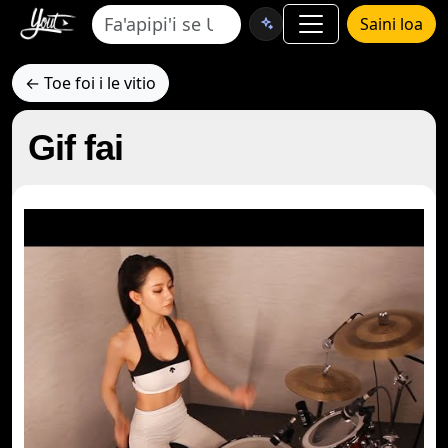
Saini loa
← Toe foi i le vitio
Gif fai