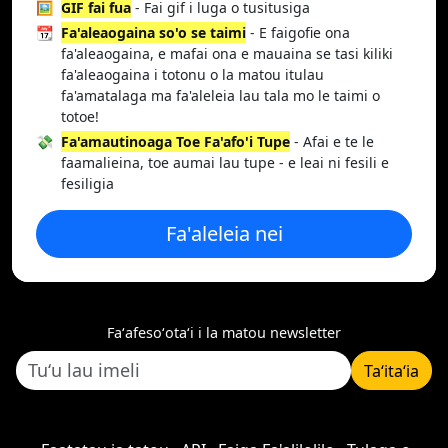
🖼️
GIF fai fua
- Fai gif i luga o tusitusiga
📆
Fa'aleaogaina so'o se taimi
- E faigofie ona
fa'aleaogaina, e mafai ona e mauaina se tasi kiliki
fa'aleaogaina i totonu o la matou itulau
fa'amatalaga ma fa'aleleia lau tala mo le taimi o
totoe!
💸
Fa'amautinoaga Toe Fa'afo'i Tupe
- Afai e te le
faamalieina, toe aumai lau tupe - e leai ni fesili e
fesiligia
Fa'aleleia nei
Faʻafesoʻotaʻi i la matou newsletter
Taʻitaʻia